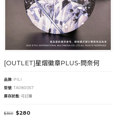
[OUTLET]星熠徽章PLUS-問奈何
品牌:
PILI
型號:
TA080057
庫存狀態:
可訂購
$280
$350