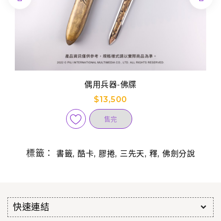
偶用兵器-佛牒
$13,500
售完
標籤：
,
,
,
,
,
書籤
酷卡
膠捲
三先天
釋
佛劍分說
快速連結