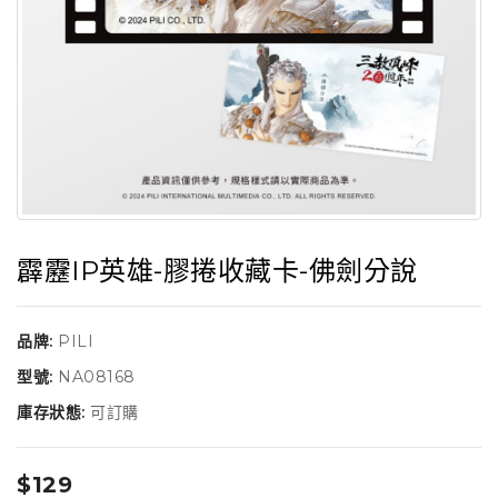
霹靂IP英雄-膠捲收藏卡-佛劍分說
品牌:
PILI
型號:
NA08168
庫存狀態:
可訂購
$129