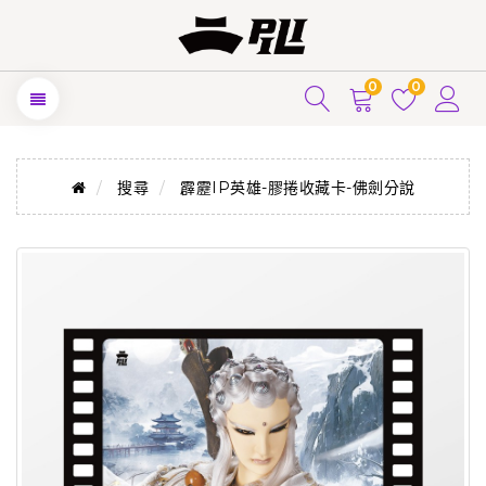
0
0
搜尋
霹靂IP英雄-膠捲收藏卡-佛劍分說