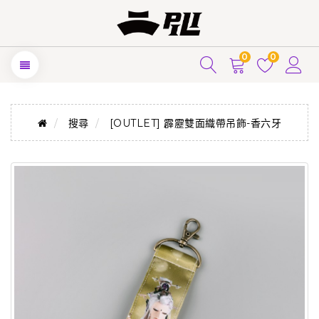
0
0
搜尋
[OUTLET] 霹靂雙面織帶吊飾-香六牙