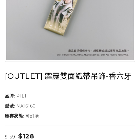
[OUTLET] 霹靂雙面織帶吊飾-香六牙
品牌:
PILI
型號:
NA16160
庫存狀態:
可訂購
$128
$159