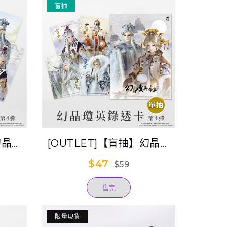
盲抽
幻晶瓊
[OUTLET]【盲抽】幻晶瓊
盒裝)
英錄透卡-第4彈(單抽)
$47
$59
售完
限量現貨