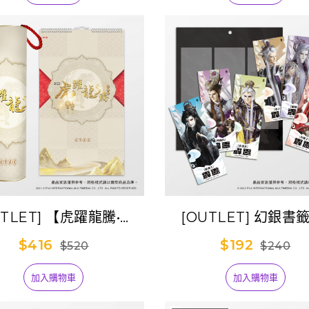
UTLET] 【虎躍龍騰•壬
[OUTLET] 幻銀書
寅年】2022年月曆
【霹靂探險】A
$416
$192
$520
$240
加入購物車
加入購物車