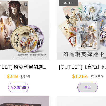
OUTLET
TLET] 霹靂朝靈闕劇集
[OUTLET]【盲抽】
原聲帶貳-精選85
英錄透卡-第4彈(全套
$319
$1,264
$399
$1,580
加入購物車
售完