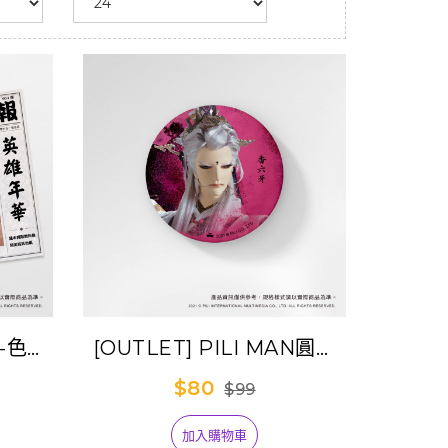
N-色紙
[OUTLET] PILI MAN圓形
+香六
胸章-香六牙
$80
$99
加入購物車