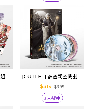
籤組-
[OUTLET] 霹靂朝靈闕劇集
款
原聲帶-精選84
$319
$399
加入購物車