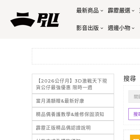
最新商品
霹靂嚴選
影音出版
週邊小物
搜尋
【2026公仔月】3D激戰天下現
貨公仔最強優惠 限時一週
當月滿額贈&最新好康
精品偶養護教學&維修保固須知
霹靂正版精品偶認證說明