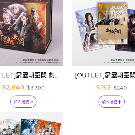
TLET]霹靂朝靈闕 劇集
[OUTLET]霹靂朝靈
VD【全套1-30章】
Postcard套組II
$2,640
$192
$3,300
$240
加入購物車
加入購物車