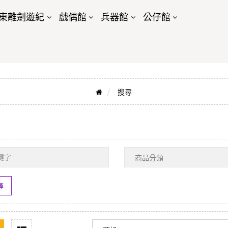
東離劍遊紀
戲偶館
兵器館
公仔館
搜尋