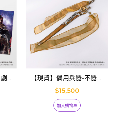
闕劇集
【現貨】偶用兵器-不器之
器 (香六牙)
$15,500
加入購物車