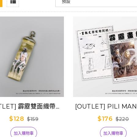
TLET] 霹靂雙面織帶吊
[OUTLET] PILI MA
飾-香六牙
立牌資料夾組-兵災雪
$128
$176
$159
$220
牙
加入購物車
加入購物車