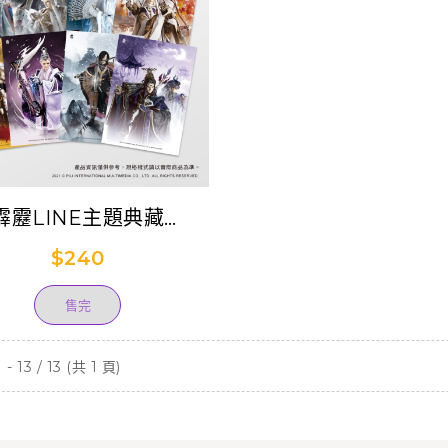
霹靂LINE主題典藏
tcard套組-第4彈 (已售
$240
完)
售完
- 13 / 13 (共 1 頁)