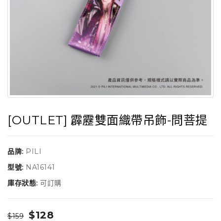
[OUTLET] 霹靂雙面織帶吊飾-問菩提
品牌:
PILI
型號:
NA16141
庫存狀態:
可訂購
$128
$159