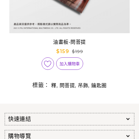
油畫板-問菩提
$159
$199
加入購物車
標籤：
,
,
,
釋
問菩提
吊飾
鑰匙圈
快速連結
購物導覽