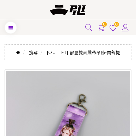
0
0
搜尋
[OUTLET] 霹靂雙面織帶吊飾-問菩提