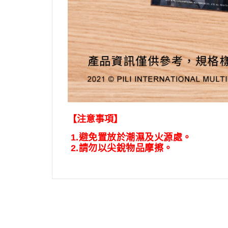
【注意事項】
1.
避免置放於潮濕及火源處。
2.
請勿以尖銳物品摩擦。