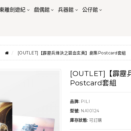
東離劍遊紀
戲偶館
兵器館
公仔館
[OUTLET]【霹靂兵烽決之碧血玄黃】劇集Postcard套組
[OUTLET]【
Postcard套組
品牌:
PILI
型號:
NA10124
庫存狀態:
可訂購