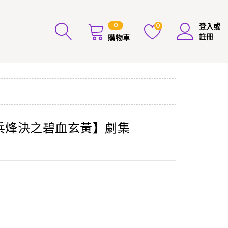
0
0
登入或
註冊
購物車
霹靂兵烽決之碧血玄黃】劇集