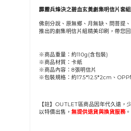
霹靂兵烽決之碧血玄黃劇集明信片套組
佛劍分說、原無鄉、月無缺、問菩提、
推出的劇集明信片組精美印刷，帶您回
※商品重量：約110g(含包裝)
※商品材質：卡紙
※商
品內容
：
8張明信片
※包裝規格
：約17.5*12.5*2cm、OP
【註】OUTLET區商品因年代久遠，
以特價出售，
無提供退貨與換貨服務
。