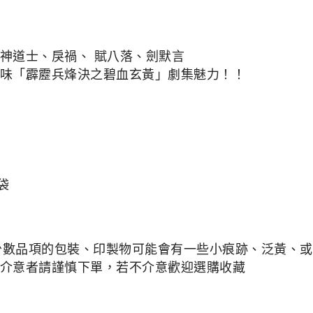
神道士、戾禍、 賦八落、劍默言
味「霹靂兵烽決之碧血玄黃」劇集魅力！！
P袋
少數品項的包裝、印製物可能會有一些小痕跡、泛黃、或是
介意者請謹慎下單，若不介意歡迎選購收藏