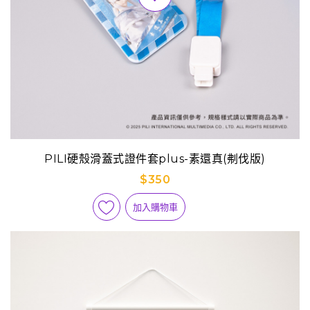
PILI硬殼滑蓋式證件套plus-素還真(刜伐版)
$350
加入購物車