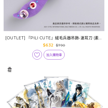
[OUTLET] 『PILI CUTE』絨毛兵器吊飾-滄耳刀 (素還
真)
$632
$790
加入購物車