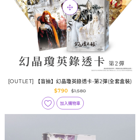
[OUTLET] 【盲抽】幻晶瓊英錄透卡-第2彈(全套盒裝)
$790
$1,580
加入購物車