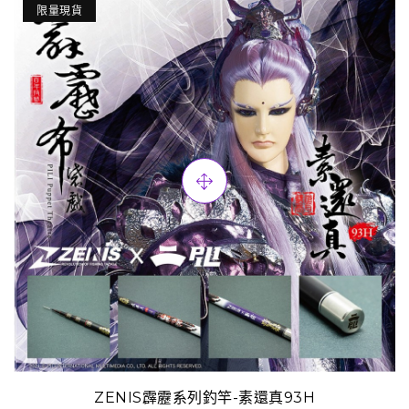
限量現貨
ZENIS霹靂系列釣竿-素還真93H