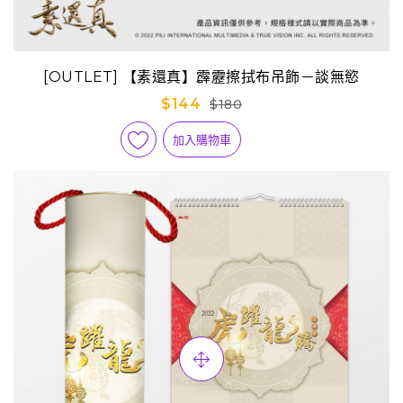
[OUTLET] 【素還真】霹靂擦拭布吊飾－談無慾
$144
$180
加入購物車