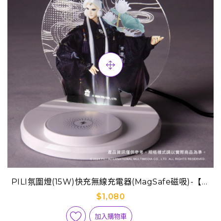
PILI氛圍燈(15W)快充無線充電器(MagSafe磁吸)-【刜
伐世界】素還真
$1,080
加入購物車