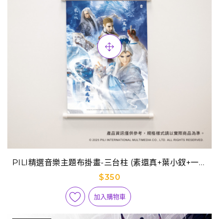
PILI精選音樂主題布掛畫-三台柱 (素還真+葉小釵+一頁
書)
$350
加入購物車