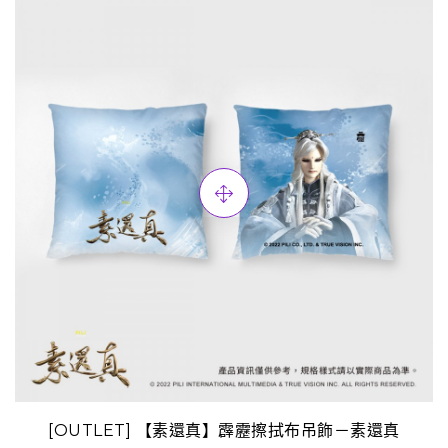
[OUTLET] 【素還真】霹靂擦拭布吊飾－素還真