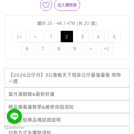
加入購物車
顯示 25 - 48 / 478 (共 20 頁)
|<
<
1
2
3
4
5
6
7
8
9
>
>|
【2026公仔月】3D激戰天下現貨公仔最強優惠 限時
一週
當月滿額贈&最新好康
精品偶養護教學&維修保固須知
霹靂正版精品偶認證說明
付款方式及購物須知