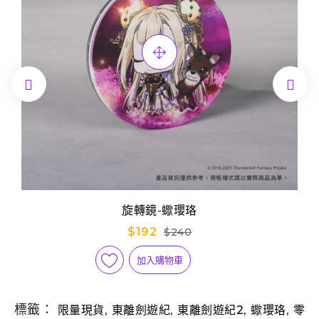


旋轉鏡-蠍瓔珞
$192
$240
加入購物車
標籤：
,
,
,
,
限量現貨
東離劍遊紀
東離劍遊紀2
蠍瓔珞
零