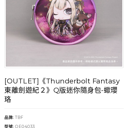
[OUTLET]《Thunderbolt Fantasy
東離劍遊紀２》Q版迷你隨身包-蠍瓔
珞
品牌:
TBF
型號:
QE04033