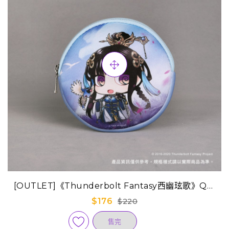
[OUTLET]《Thunderbolt Fantasy西幽玹歌》Q版
迷你隨身包-睦天命(已售完)
$176
$220
售完