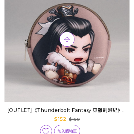
[OUTLET]《Thunderbolt Fantasy 東離劍遊紀》Q
版迷你隨身包-殤不患
$152
$190
加入購物車