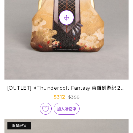
[OUTLET]《Thunderbolt Fantasy 東離劍遊紀２》
口金零錢包-殤不患(意象)
$312
$390
加入購物車
限量現貨