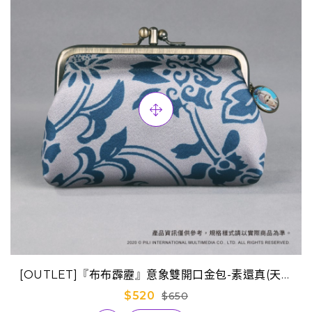
[OUTLET]『布布霹靂』意象雙開口金包-素還真(天競
版)
$520
$650