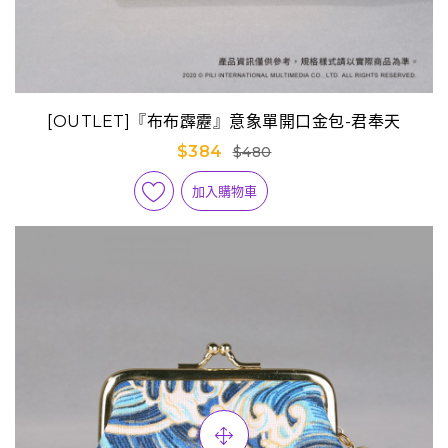
[OUTLET]『布布霹靂』意象單開口金包-君奉天
$384
$480
加入購物車