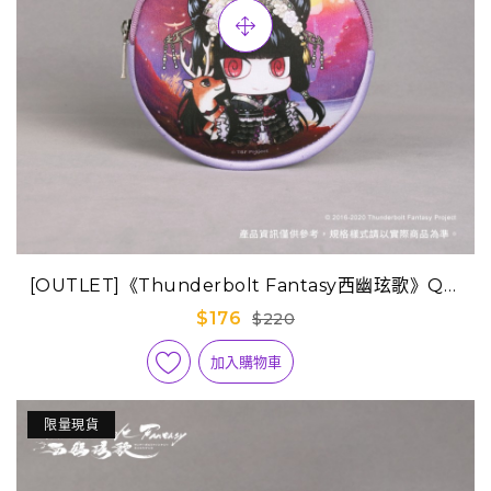
[OUTLET]《Thunderbolt Fantasy西幽玹歌》Q版
迷你隨身包-嘲風
$176
$220
加入購物車
限量現貨