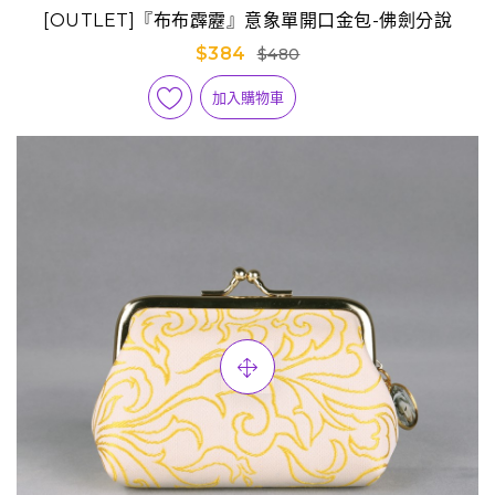
[OUTLET]『布布霹靂』意象單開口金包-佛劍分說
$384
$480
加入購物車