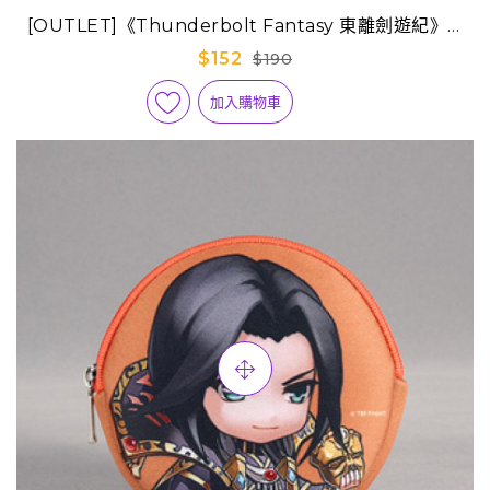
[OUTLET]《Thunderbolt Fantasy 東離劍遊紀》Q
版迷你隨身包-殺無生
$152
$190
加入購物車