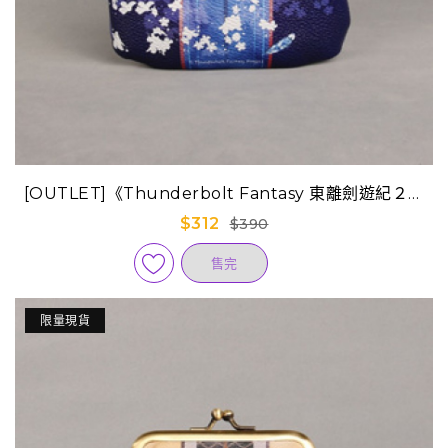
[OUTLET]《Thunderbolt Fantasy 東離劍遊紀２》
口金零錢包-凜雪鴉(意象)
$312
$390
售完
限量現貨