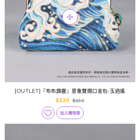
[OUTLET]『布布霹靂』意象雙開口金包-玉逍遙
$520
$650
加入購物車