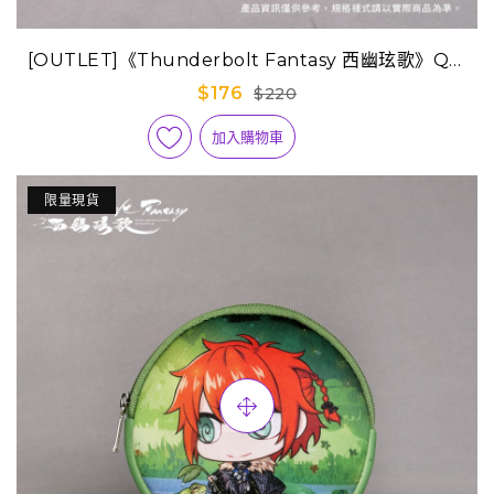
[OUTLET]《Thunderbolt Fantasy 西幽玹歌》Q版
迷你隨身包-浪巫謠(年輕版)
$176
$220
加入購物車
限量現貨