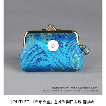
[OUTLET]『布布霹靂』意象單開口金包-靜濤君