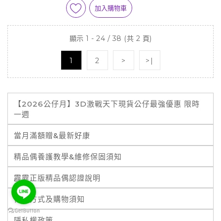
加入購物車
顯示 1 - 24 / 38 (共 2 頁)
1
2
>
>|
【2026公仔月】3D激戰天下現貨公仔最強優惠 限時
一週
當月滿額贈&最新好康
精品偶養護教學&維修保固須知
霹靂正版精品偶認證說明
付款方式及購物須知
隱私權政策