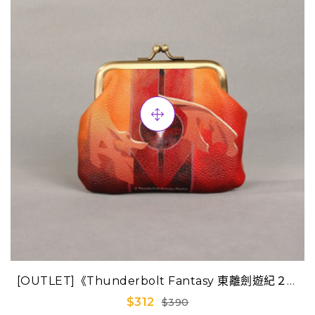
[OUTLET]《Thunderbolt Fantasy 東離劍遊紀２》
口金零錢包-浪巫謠(意象)
$312
$390