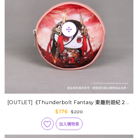
[OUTLET]《Thunderbolt Fantasy 東離劍遊紀２》
Q版迷你隨身包-婁震戒
$176
$220
加入購物車