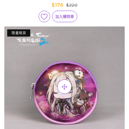
Q版迷你隨身包-殤不患
$176
$220
加入購物車
限量現貨