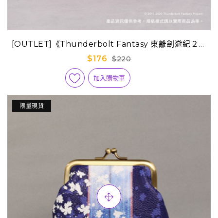
[OUTLET]《Thunderbolt Fantasy 東離劍遊紀２》
Q版迷你隨身包-蠍瓔珞
$176
$220
加入購物車
限量現貨