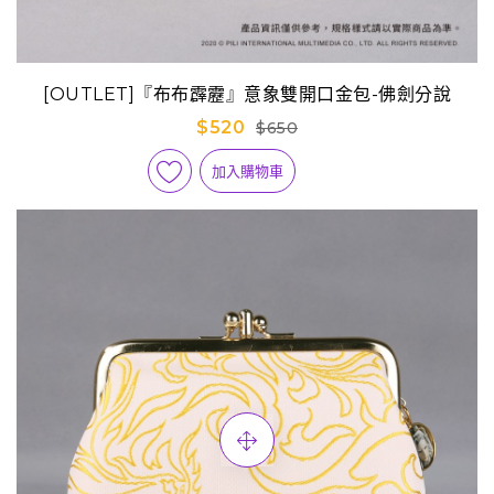
[OUTLET]『布布霹靂』意象雙開口金包-佛劍分說
$520
$650
加入購物車