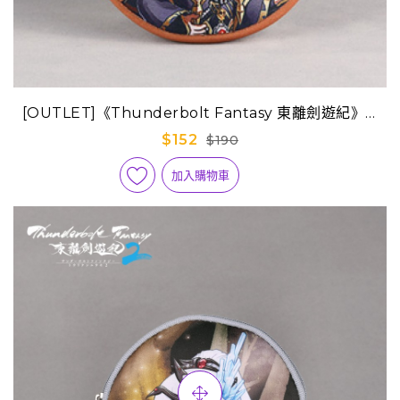
[OUTLET]《Thunderbolt Fantasy 東離劍遊紀》Q
版迷你隨身包-蔑天骸
$152
$190
加入購物車