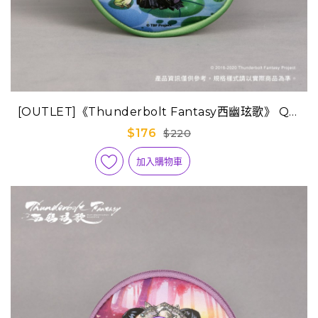
[OUTLET]《Thunderbolt Fantasy西幽玹歌》 Q版
迷你隨身包-浪巫謠(幼年版)
$176
$220
加入購物車