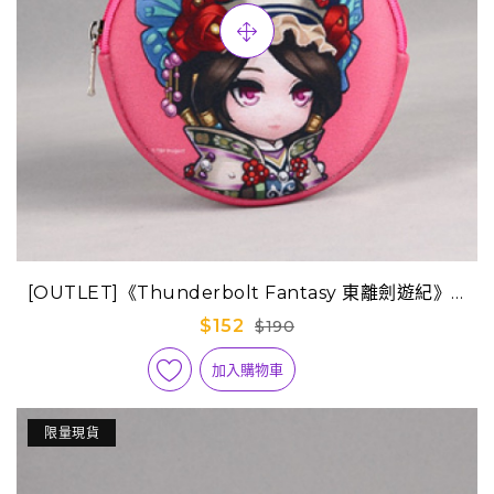
[OUTLET]《Thunderbolt Fantasy 東離劍遊紀》Q
版迷你隨身包-丹翡
$152
$190
加入購物車
限量現貨