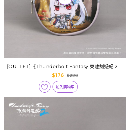
[OUTLET]《Thunderbolt Fantasy 東離劍遊紀２》
Q版迷你隨身包-凜雪鴉
$176
$220
加入購物車