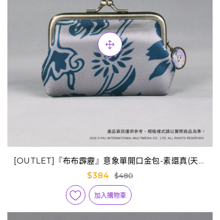
[OUTLET]『布布霹靂』意象單開口金包-素還真(天競
版)
$384
$480
加入購物車