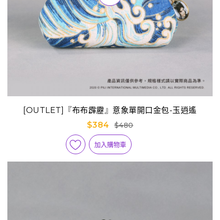
[OUTLET]『布布霹靂』意象單開口金包-玉逍遙
$384
$480
加入購物車