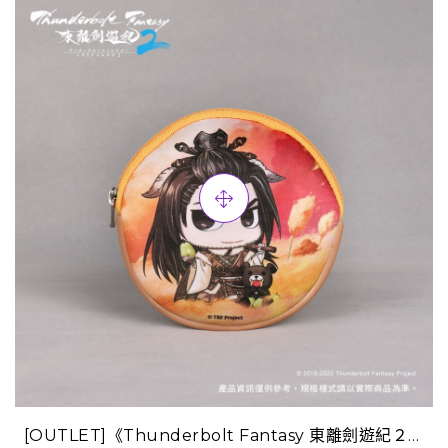
[OUTLET]《Thunderbolt Fantasy 東離劍遊紀２》