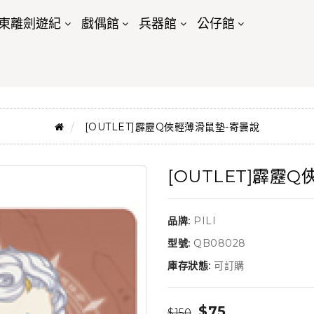
東離劍遊紀
戲偶館
兵器館
公仔館
[OUTLET]霹靂Q俠輕薄滑鼠墊-寄曇說
[OUTLET]霹靂
品牌:
PILI
型號:
QB08028
庫存狀態:
可訂購
$75
$150