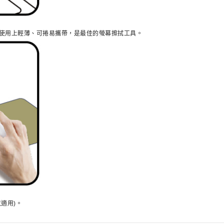
使用上輕薄、可捲易攜帶，是最佳的螢幕擦拭工具。
適用)。