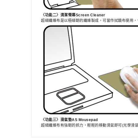
〈功能二〉清潔螢幕Screen Cleaner
超細纖維布是以極細韌的纖維製成，可當作拭鏡布使用，
〈功能三〉滑鼠墊AS Mousepad
超細纖維布有強韌的抓力，輕輕的移動滑鼠即可(光學滑鼠