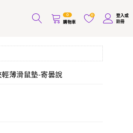
0
0
登入或
註冊
購物車
Q俠輕薄滑鼠墊-寄曇說