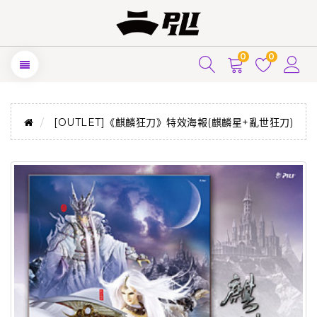
0
0
[OUTLET]《麒麟狂刀》特效海報(麒麟星+亂世狂刀)