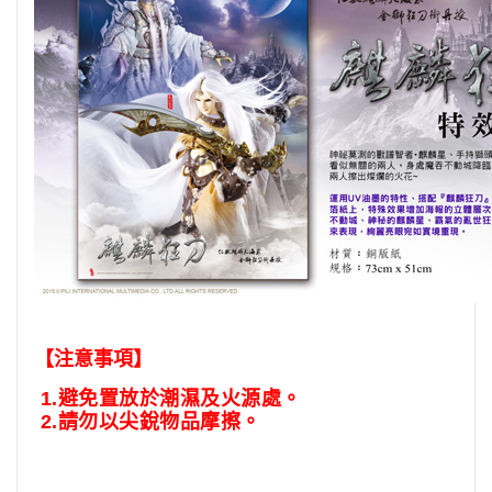
【注意事項】
1.
避免置放於潮濕及火源處。
2.
請勿以尖銳物品摩擦。