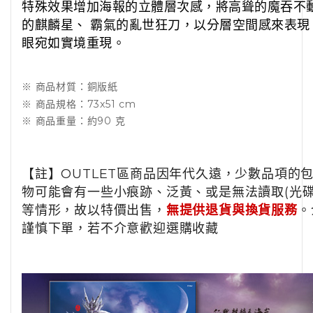
特殊效果增加海報的立體層次感，將高聳的魔吞不
的麒麟星、 霸氣的亂世狂刀，以分層空間感來表現
眼宛如實境重現。
※ 商品材質：銅版紙
※ 商品規格：73x51 cm
※ 商品重量：約90 克
【註】OUTLET區商品因年代久遠，少數品項的
物可能會有一些小痕跡、泛黃、或是無法讀取(光碟/
等情形，故以特價出售，
無提供退貨與換貨服務
。
謹慎下單，若不介意歡迎選購收藏