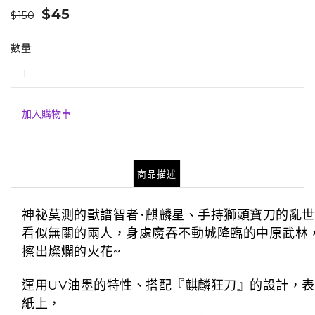
$45
$150
數量
加入購物車
商品描述
神祕莫測的獸譜智者･麒麟星、手持獅頭寶刀的亂
看似無關的兩人，身處魔吞不動城降臨的中原武林
擦出燦爛的火花~
運用UV油墨的特性、搭配『麒麟狂刀』的設計，
紙上，