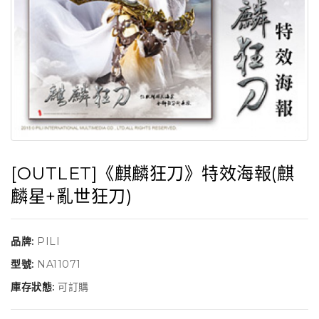
[OUTLET]《麒麟狂刀》特效海報(麒
麟星+亂世狂刀)
品牌:
PILI
型號:
NA11071
庫存狀態:
可訂購