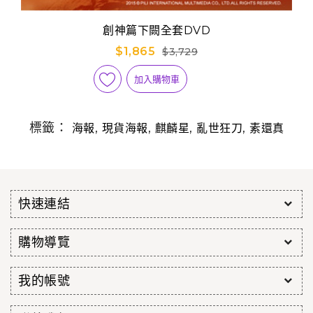
創神篇下闕全套DVD
$1,865
$3,729
加入購物車
標籤：
,
,
,
,
海報
現貨海報
麒麟星
亂世狂刀
素還真
快速連結
購物導覽
我的帳號