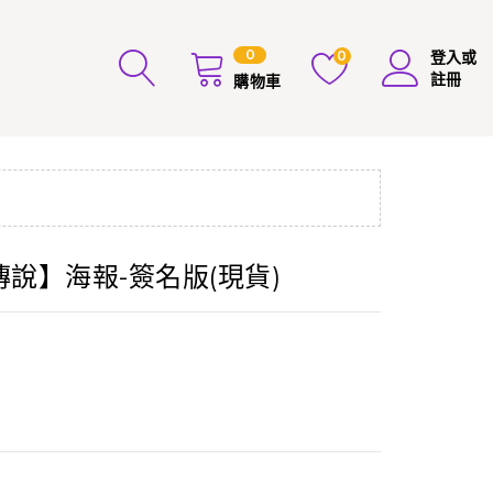
0
0
登入或
註冊
購物車
石傳說】海報-簽名版(現貨)