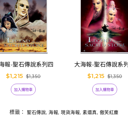
海報-聖石傳說系列四
大海報-聖石傳說系
$1,215
$1,215
$1,350
$1,350
加入購物車
加入購物車
標籤：
,
,
,
,
聖石傳說
海報
現貨海報
素還真
傲笑紅塵