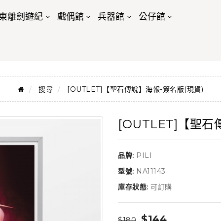
東離劍遊紀
戲偶館
兵器館
公仔館
搜尋
[OUTLET]【聖石傳說】海報-簽名版(現貨)
[OUTLET]【聖
品牌:
PILI
型號:
NA11143
庫存狀態:
可訂購
$144
$180