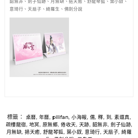
韶無非、劍子仙跡、月無缺、挹天癒、舒龍琴狐、葉小釵、
意琦行、天扇子、綺羅生、佛劍分說
標籤：
,
,
,
,
,
,
,
,
桌曆
年曆
pilifan
小海報
儒
釋
到
素還真
,
,
,
,
,
,
,
疏樓龍宿
地冥
原無鄉
倦收天
天跡
韶無非
劍子仙跡
,
,
,
,
,
,
月無缺
挹天癒
舒龍琴狐
葉小釵
意琦行
天扇子
綺羅