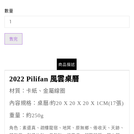
數量
售完
商品描述
2022 Pilifan
風雲桌曆
材質：卡紙、金屬線圈
內容規格：桌曆
/
約
20 X 20 X 20 X 1CM(17
張
)
重量：約
250g
角色：素還真、疏樓龍宿、地冥、原無鄉、倦收天、天跡、