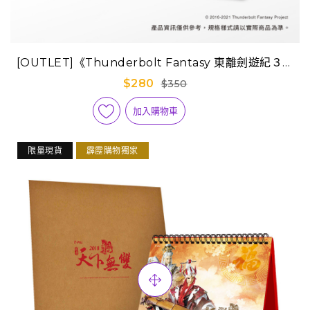
[OUTLET]《Thunderbolt Fantasy 東離劍遊紀３》
好日子萬年桌曆
$280
$350
加入購物車
限量現貨
霹靂購物獨家