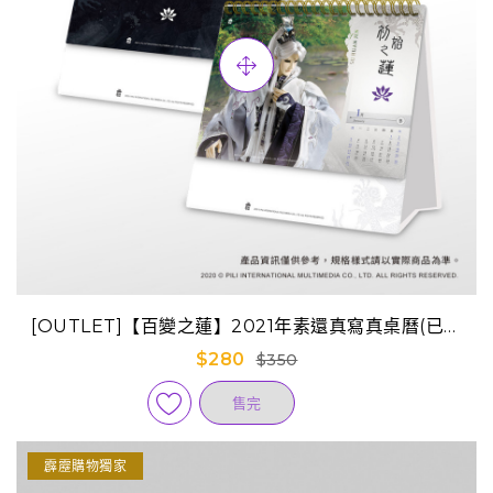
[OUTLET]【百變之蓮】2021年素還真寫真桌曆(已售
完)
$280
$350
售完
霹靂購物獨家