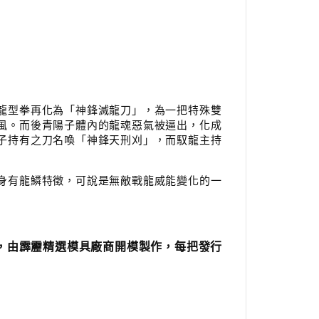
龍型拳再化為「神鋒滅龍刀」，為一把特殊雙
風。而後青陽子體內的龍魂惡氣被逼出，化成
子持有之刀名喚「神鋒天刑刈」，而馭龍主持
身有龍鱗特徵，可說是無敵戰龍威能變化的一
，由霹靂精選模具廠商開模製作，每把發行