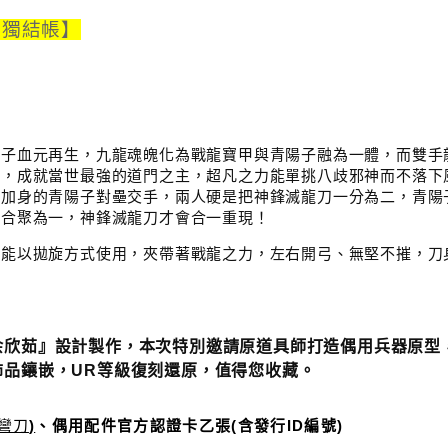
單獨結帳】
陽子血元再生，九龍魂魄化為戰龍寶甲與青陽子融為一體，而雙手
力，成就當世最強的道門之主，超凡之力能單挑八歧邪神而不落下
袍加身的青陽子對壘交手，兩人硬是把神鋒滅龍刀一分為二，青陽
魂合聚為一，神鋒滅龍刀才會合一重現！
，能以拋旋方式使用，夾帶著戰龍之力，左右開弓、無堅不摧，刀
余
欣茹』設計製作，本次特別邀請原道具師打造偶用兵器原型
飾品鑲嵌，UR等級復刻還原，值得您收藏。
彎刀
)
、偶用配件官方認證卡乙張
(
含發行
ID
編號
)