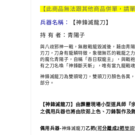
【此商品無法跟其他商品併單，請
兵器名稱
：
【神鋒滅龍刀】
持 有 者
：
青陽子
與八歧邪神一戰，無敵戰龍毀滅後，藉由青
刃刀，刀身有龍鱗特徵，象徵無匹的戰龍之
的魔化青陽子，自稱「吞日馭龍主」，與戰
有之刀名喚「神鋒斷天斬」，唯有當九龍戰
神鋒滅龍刀為雙頭彎刀，雙頭刀刃顏色各異
部分。
【神鋒滅龍刀】由霹靂現場小型道具師『
之偶用兵器也將由欣茹上色、刀鋒製作及
偶用兵器
-
神烽滅龍刀
乙把
(
可分離成
2
把
雙頭