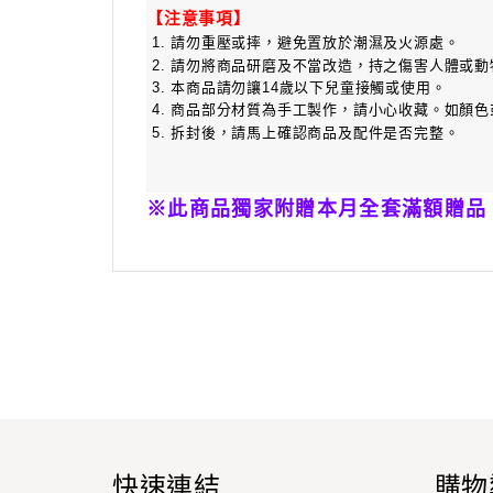
【注意事項】
，
 1. 請勿重壓或摔
避免置放於潮濕及火源處。
，
 2. 請勿將商品研磨及不當改造
持之傷害人體或動
 3. 本商品請勿讓14歲以下兒童接觸或使用。
，
如顏色
 4. 商品部分材質為手工製作
請小心收藏。
，請馬上確認商品及配件是否完整
 5. 拆封後
。
※此商品獨家附贈本月全套滿額贈品
快速連結
購物