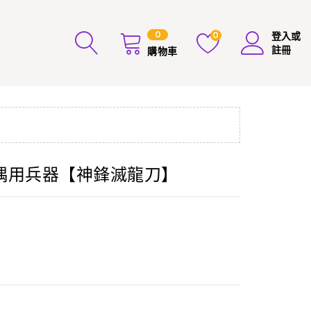
0
0
登入或
註冊
購物車
偶用兵器【神鋒滅龍刀】