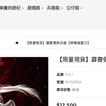
東離劍遊紀
戲偶館
兵器館
公仔館
【限量現貨】霹靂偶用兵器【神鋒滅龍刀】
【限量現貨】霹靂
品牌:
PILI
型號:
NY02054
庫存狀態:
缺貨
$12,500