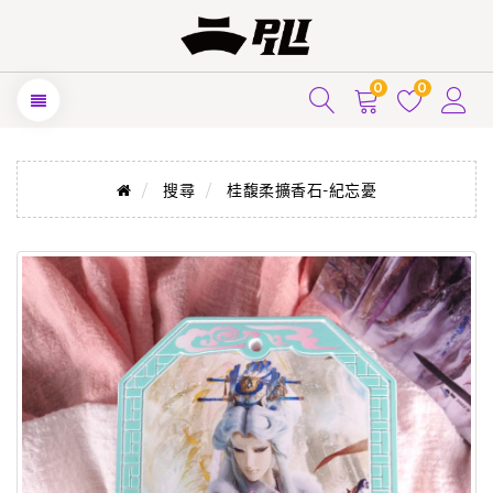
0
0
搜尋
桂馥柔擴香石-紀忘憂