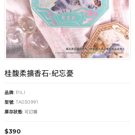
桂馥柔擴香石-紀忘憂
品牌:
PILI
型號:
TA030991
庫存狀態:
可訂購
$390