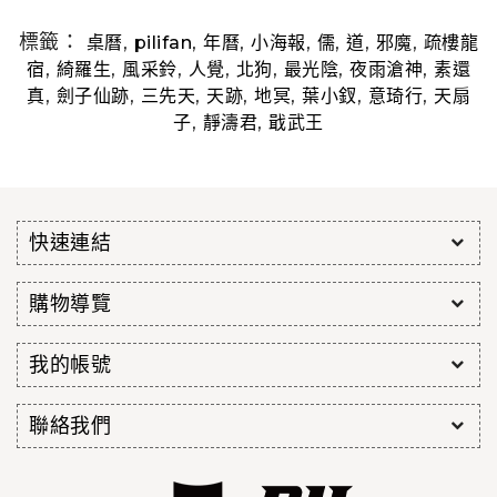
標籤：
,
,
,
,
,
,
,
桌曆
pilifan
年曆
小海報
儒
道
邪魔
疏樓龍
,
,
,
,
,
,
,
宿
綺羅生
風采鈴
人覺
北狗
最光陰
夜雨滄神
素還
,
,
,
,
,
,
,
真
劍子仙跡
三先天
天跡
地冥
葉小釵
意琦行
天扇
,
,
子
靜濤君
戢武王
快速連結
購物導覽
我的帳號
聯絡我們