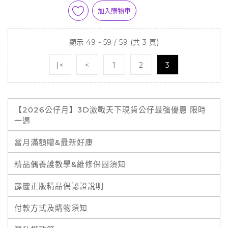
加入購物車
顯示 49 - 59 / 59 (共 3 頁)
|<
<
1
2
3
【2026公仔月】3D激戰天下現貨公仔最強優惠 限時
一週
當月滿額贈&最新好康
精品偶養護教學&維修保固須知
霹靂正版精品偶認證說明
付款方式及購物須知