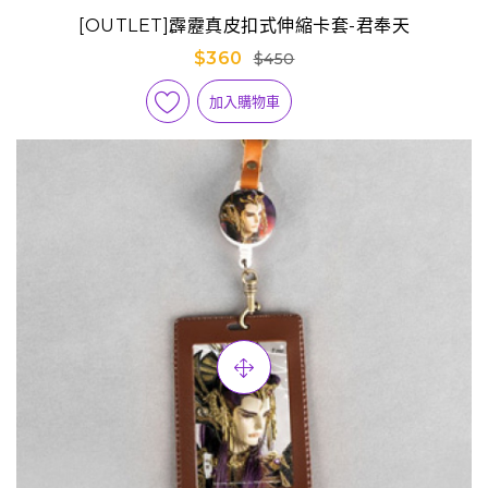
[OUTLET]霹靂真皮扣式伸縮卡套-君奉天
$360
$450
加入購物車