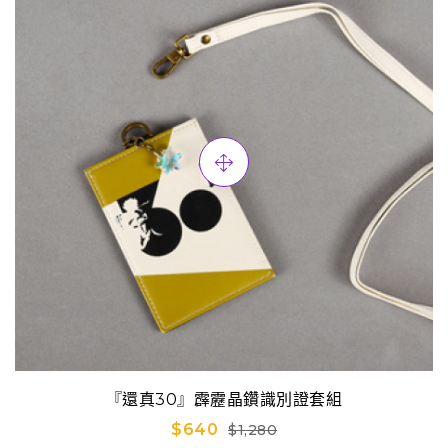
『還真30』霹靂晶鑽識別證套組
$640
$1,280