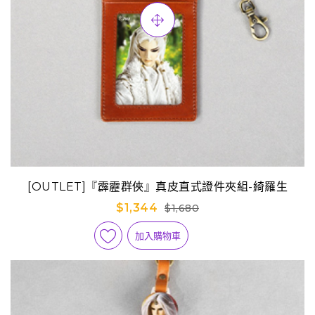
[OUTLET]『霹靂群俠』真皮直式證件夾組-綺羅生
$1,344
$1,680
加入購物車