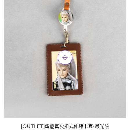
[OUTLET]霹靂真皮扣式伸縮卡套-最光陰