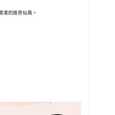
清凜的道骨仙風。