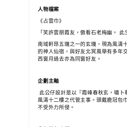
人物檔案
《占雲巾》
「笑許雲朋霞友，傲看石老梅幽。 此
南域軒昂五璣之一的玄璣，現為風濤
的神人仙宿，與好友北冥風舉有多年
西窗月過去亦為同窗好友。
企劃主軸
此公仔設計是以『霞峰春秋玄，嘯卜
風濤十二樓之代管主事。頭戴鹿冠包
不受外力所侵。