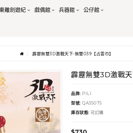
東離劍遊紀
戲偶館
兵器館
公仔館
霹靂無雙3D激戰天下-無雙039【占雲巾】
霹靂無雙3D激戰天
品牌:
PILI
型號:
QA35075
庫存狀態:
可訂購
$730