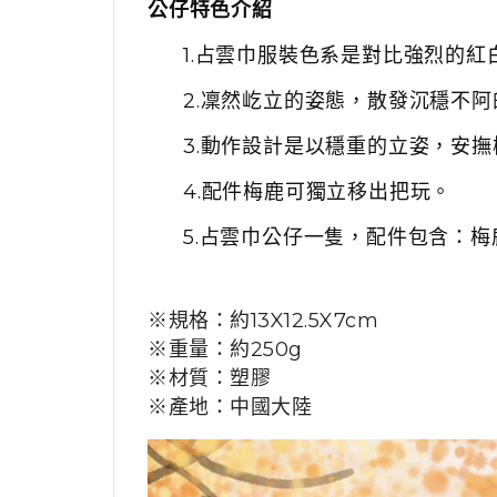
公仔特色介紹
1.
占雲巾服裝色系是對比強烈的紅
2.
凜然屹立的姿態，散發沉穩不阿
3.
動作設計是以穩重的立姿，安撫
4.
配件梅鹿可獨立移出把玩。
5.占雲巾公仔一隻，配件包含：
※規格：
約
13X12.5X7
cm
※重量：
約
250g
※材質：
塑膠
※產地：
中國大陸