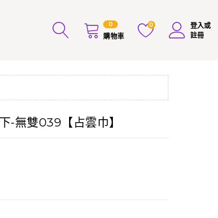
0
0
登入或
註冊
購物車
下-無雙039【占雲巾】