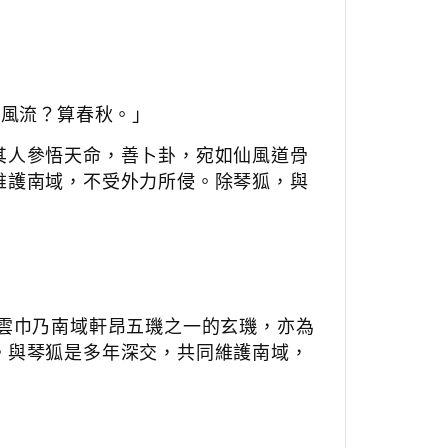
家風流？算春秋。」
其人參悟天命，善卜卦，宛如仙風道骨
維護南域，不受外力所侵。除琴狐，與
雲巾乃南域軒昂五璣之一的玄璣，亦為
。與琴狐是多年深交，共同維護南域，