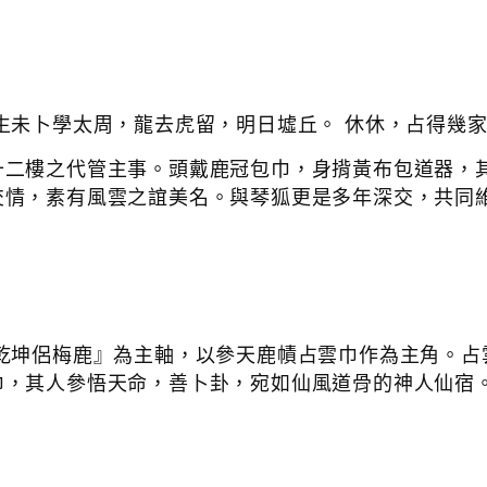
生未卜學太周，龍去虎留，明日墟丘。 休休，占得幾
十二樓之代管主事。頭戴鹿冠包巾，身揹黃布包道器，
交情，素有風雲之誼美名。與琴狐更是多年深交，共同
乾坤侶梅鹿』為主軸，以參天鹿幘占雲巾作為主角。占
巾，其人參悟天命，善卜卦，宛如仙風道骨的神人仙宿