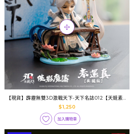
【現貨】霹靂無雙3D激戰天下-天下名誌012【天競素還
真】
$1,250
加入購物車