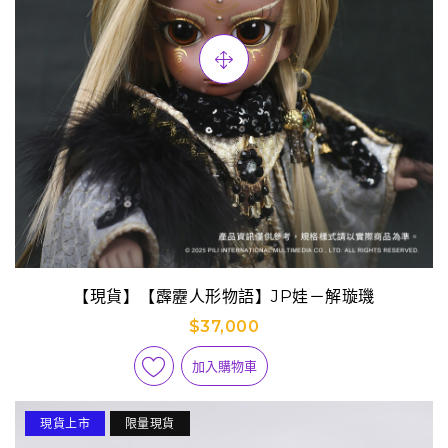
【現貨】【霹靂人形物語】JP娃－解璇璣
$37,000
加入購物車
現貨上市
限量現貨