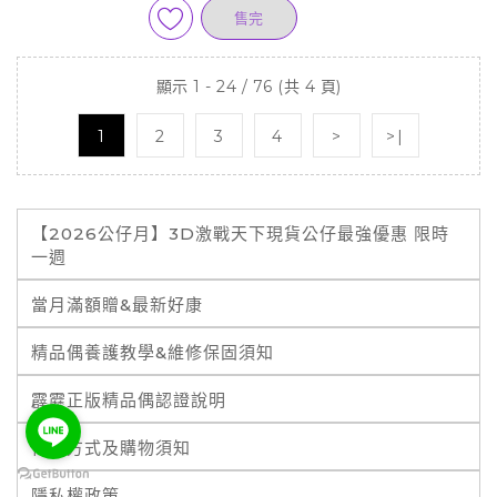
售完
顯示 1 - 24 / 76 (共 4 頁)
1
2
3
4
>
>|
【2026公仔月】3D激戰天下現貨公仔最強優惠 限時
一週
當月滿額贈&最新好康
精品偶養護教學&維修保固須知
霹靂正版精品偶認證說明
付款方式及購物須知
隱私權政策