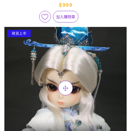
下【蒼】預購版
$999
加入購物車
現貨上市