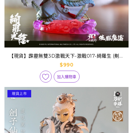
【現貨】霹靂無雙3D激戰天下-激戰017-綺羅生 (刜伐
版)
$990
加入購物車
現貨上市