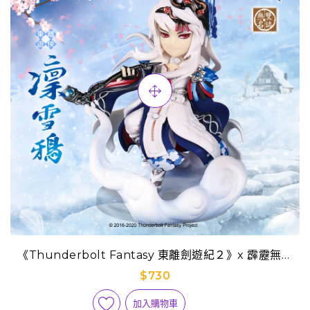
《Thunderbolt Fantasy 東離劍遊紀２》x 霹靂無雙
3D激戰天下-無雙033【凜雪鴉】
$730
加入購物車