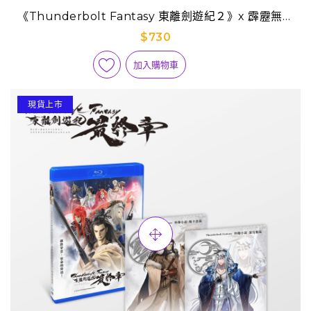
《Thunderbolt Fantasy 東離劍遊紀２》x 霹靂無雙
3D激戰天下-無雙035【殤不患】
$730
加入購物車
現貨上市