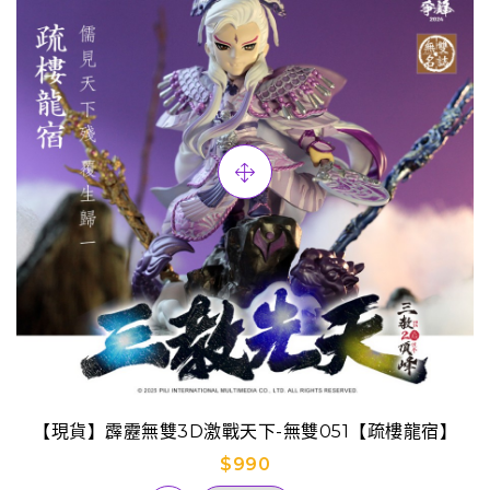
【現貨】霹靂無雙3D激戰天下-無雙051【疏樓龍宿】
$990