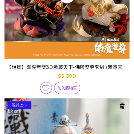
【現貨】霹靂無雙3D激戰天下-佛魔雙尊套組 (襲滅天來
+一步蓮華)
$2,399
加入購物車
現貨上市