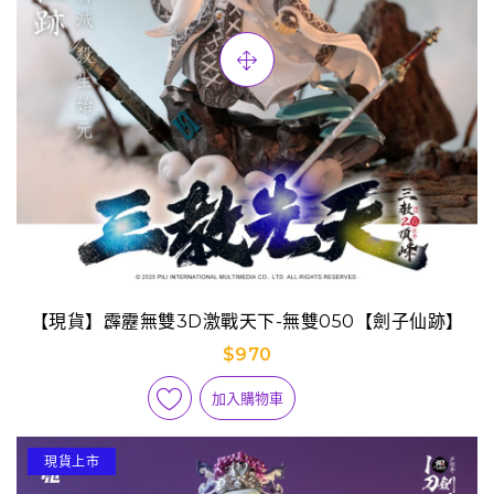
【現貨】霹靂無雙3D激戰天下-無雙050【劍子仙跡】
$970
加入購物車
現貨上市