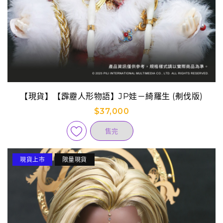
【現貨】【霹靂人形物語】JP娃－綺羅生 (刜伐版)
$37,000
售完
現貨上市
限量現貨