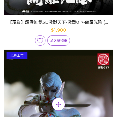
【現貨】霹靂無雙3D激戰天下-激戰017-綺羅光陰 (套
組)(刜伐版)
$1,980
加入購物車
現貨上市