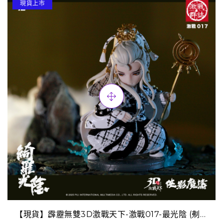
現貨上市
【現貨】霹靂無雙3D激戰天下-激戰017-最光陰 (刜伐