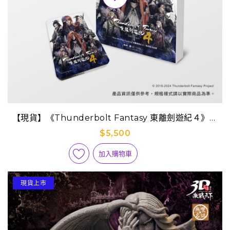
【現貨】《Thunderbolt Fantasy 東離劍遊紀４》劇
集典藏隨身硬碟
$5,500
加入購物車
現貨上市