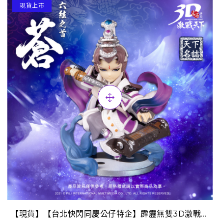
現貨上市
【現貨】【台北快閃同慶公仔特企】霹靂無雙3D激戰天