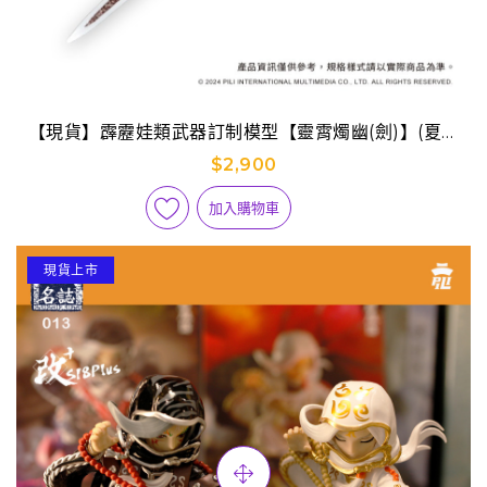
【現貨】霹靂娃類武器訂制模型【靈霄燭幽(劍)】(夏承
凜)
$2,900
加入購物車
現貨上市