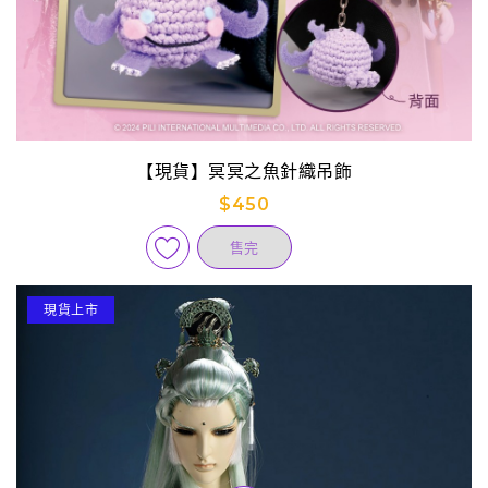
【現貨】冥冥之魚針織吊飾
$450
售完
現貨上市