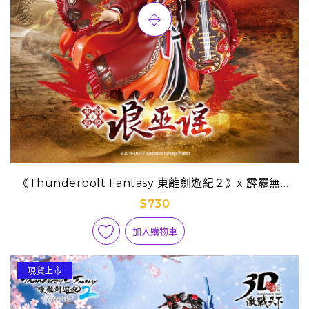
《Thunderbolt Fantasy 東離劍遊紀２》x 霹靂無雙
3D激戰天下-無雙031【浪巫謠】
$730
加入購物車
現貨上市