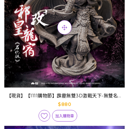
【現貨】【1111購物節】霹靂無雙3D激戰天下-無雙名誌
S04【邪皇龍宿】改PLUS(石化版) 預購版
$880
加入購物車