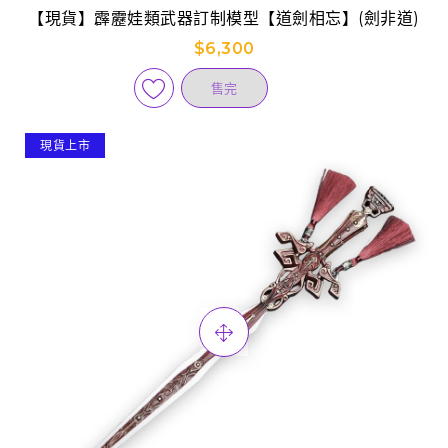
【現貨】霹靂娃類武器訂制模型【道劍相忘】(劍非道)
$6,300
售完
現貨上市