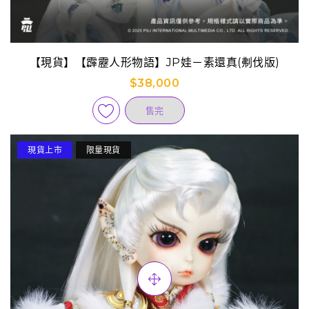
【現貨】【霹靂人形物語】JP娃－素還真(刜伐版)
$38,000
售完
現貨上市
限量現貨