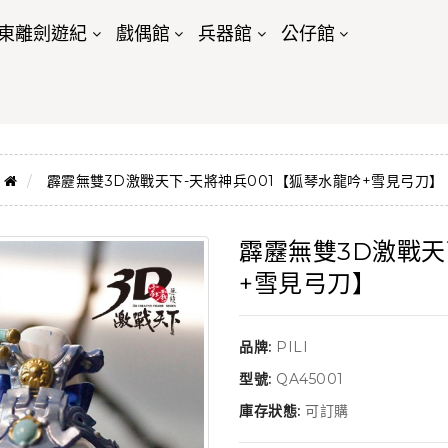
東離劍遊紀
戲偶館
兵器館
公仔館
霹靂無雙3D激戰天下-天將神兵001【狐琴水龍吟+雪見弓刀】
霹靂無雙3D激戰天
+雪見弓刀】
品牌:
PILI
型號:
QA45001
庫存狀態:
可訂購