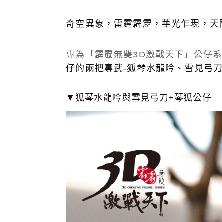
奇空異象，雷霆霹靂，華光乍現，天
專為「霹靂無雙3D激戰天下」公仔
仔的兩把專武-狐琴水龍吟、雪見弓
▼狐琴水龍吟與雪見弓刀+琴狐公仔