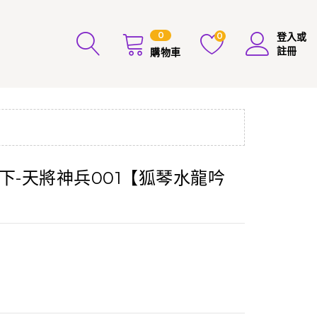
0
0
登入或
註冊
購物車
下-天將神兵001【狐琴水龍吟