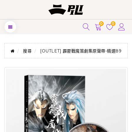
0
0
搜尋
[OUTLET] 霹靂戰魔策劇集原聲帶-精選89