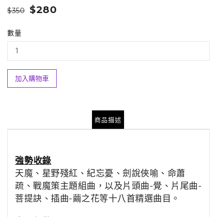
$280
$350
數量
加入購物車
商品描述
強勢收錄
天魔、星野殘紅、紀忘憂、劍說俠喻、命蕭
疏、戰魔策主題組曲，以及片頭曲-覺、片尾曲-
菩提訣、插曲-繭之花等十八首精選曲目。