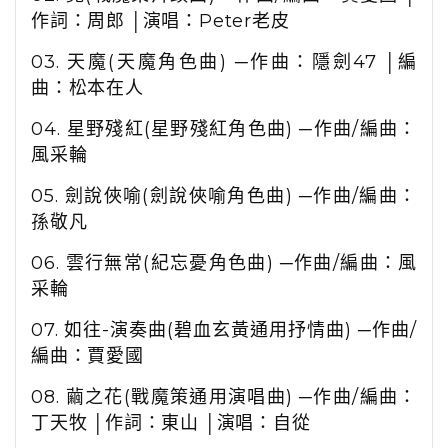
作詞：周郎 │演唱：
Peter
老皮
03.
天魔
(
天魔角色曲
)
─作曲：隱劍
47
│編
曲：松本在人
04.
星野殘紅
(
星野殘紅角色曲
)
─作曲
/
編曲：
風采輪
05.
劍說俠喻
(
劍說俠喻角色曲
)
─作曲
/
編曲：
孫敬凡
06.
雲行無常
(
紀忘憂角色曲
)
─作曲
/
編曲：風
采輪
07.
如往
-
演奏曲
(
碧血玄黃通用抒情曲
)
─作曲
/
編曲：賈愛國
08.
繭之花
(
戰魔策通用演唱曲
)
─作曲
/
編曲：
丁天牧 │作詞：東山 │演唱：自從