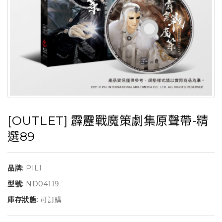
[OUTLET] 霹靂戰魔策劇集原聲帶-精
選89
品牌:
PILI
型號:
ND04119
庫存狀態:
可訂購