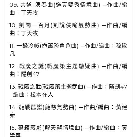
09.
共道
-
演奏曲
(
道真雙秀情境曲
)
─作曲
/
編
曲：丁天牧
10.
劍閑一百月
(
劍說俠喻氣勢曲
)
─作曲
/
編
曲：丁天牧
11.
一鋒冷峻
(
命蕭疏角色曲
)
─作曲
/
編曲：孫敬
凡
12 .
戰魔之謎
(
戰魔策主題懸疑曲
)
─作曲
/
編
曲：隱劍
47
13.
戰魔之武
(
戰魔策主題武曲
)
─作曲：隱劍
47
│編曲：松本在人
14.
龍戰囂嶽
(
龍慈氣勢曲
)
─作曲
/
編曲：黃建
秦
15.
萬籟寂影
(
解天籟情境曲
)
─作曲
/
編曲：黃
建秦