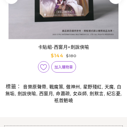
卡貼組-西窗月+劍說俠喻
$144
$180
加入購物車
標籤：
,
,
,
,
,
音樂原聲帶
戰魔策
傲神州
星野殘紅
天魔
白
,
,
,
,
,
,
,
無垢
劍說俠喻
西窗月
命蕭疏
女焱師
劍默言
紀忘憂
祇首魈嶢