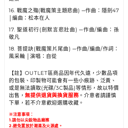
16.
戰魔之殤
(
戰魔策主題悲曲
)
─作曲：隱劍
47
│編曲：松本在人
17.
聖道初行
(
劍默言悲壯曲
)
─作曲
/
編曲：孫
敬凡
18.
菩提訣
(
戰魔策片尾曲
)
─作曲
/
編曲
/
作詞：
風采輪 │演唱：自從
【註】OUTLET區商品因年代久遠，少數品項
的包裝、印製物可能會有一些小痕跡、泛黃、
或是無法讀取(光碟/3C製品)等情形，故以特價
出售，
無提供退貨與換貨服務
。介意者請謹慎
下單，若不介意歡迎選購收藏。
※注意事項：
1.請勿以尖銳物品磨擦
2.避免置放於潮濕及火源處。