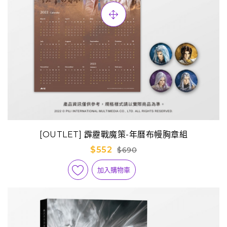
[OUTLET] 霹靂戰魔策-年曆布幔胸章組
$552
$690
加入購物車