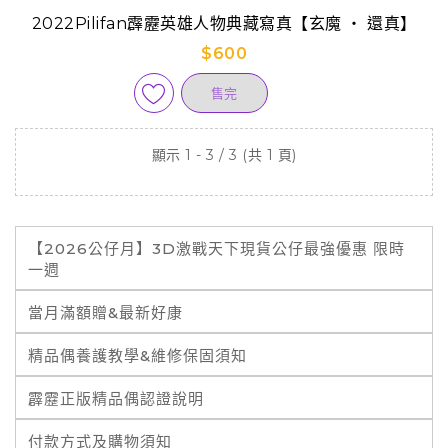
2022Pilifan霹靂英雄人物典藏寫真【玄魔 ‧ 還真】
$600
售完
顯示 1 - 3 / 3 (共 1 頁)
【2026公仔月】3D激戰天下現貨公仔最強優惠 限時
一週
當月滿額贈&最新好康
精品偶養護教學&維修保固須知
霹靂正版精品偶認證說明
付款方式及購物須知