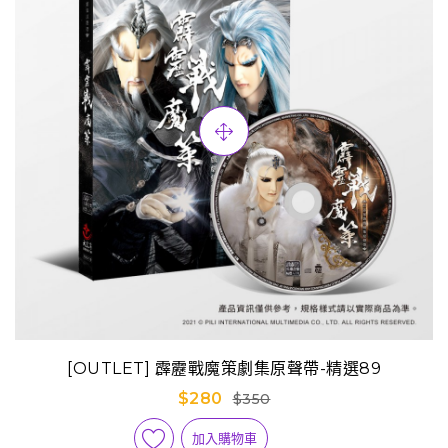
[OUTLET] 霹靂戰魔策劇集原聲帶-精選89
$280
$350
加入購物車