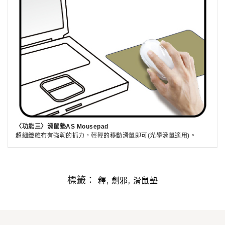
〈功能三〉滑鼠墊AS Mousepad
超細纖維布有強韌的抓力，輕輕的移動滑鼠即可(光學滑鼠適用)。
標籤：
,
,
釋
劍邪
滑鼠墊