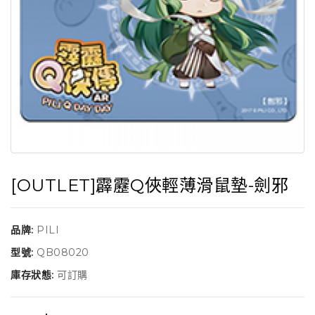
[OUTLET]霹靂Q俠輕薄滑鼠墊-劍邪
品牌:
PILI
型號:
QB08020
庫存狀態:
可訂購