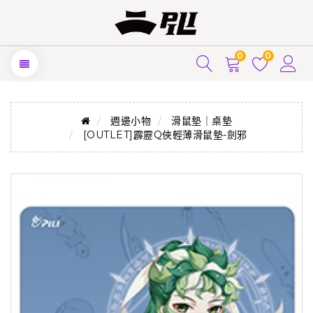
0
0
週邊小物
滑鼠墊｜桌墊
[OUTLET]霹靂Q俠輕薄滑鼠墊-劍邪