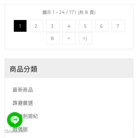
顯示 1 - 24 / 171 (共 8 頁)
1
2
3
4
5
6
7
8
>
>|
商品分類
最新商品
霹靂嚴選
東離劍遊紀
戲偶館