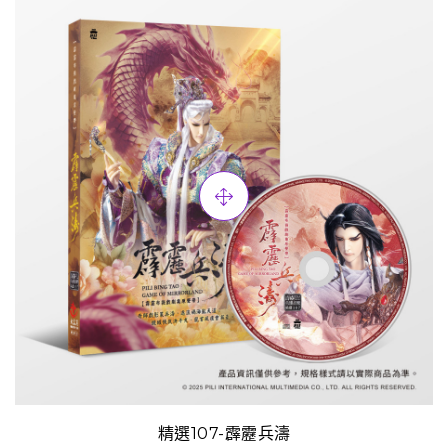
精選107-霹靂兵濤