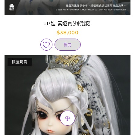
JP娃-素還真(刜伐版)
$38,000
售完
限量現貨