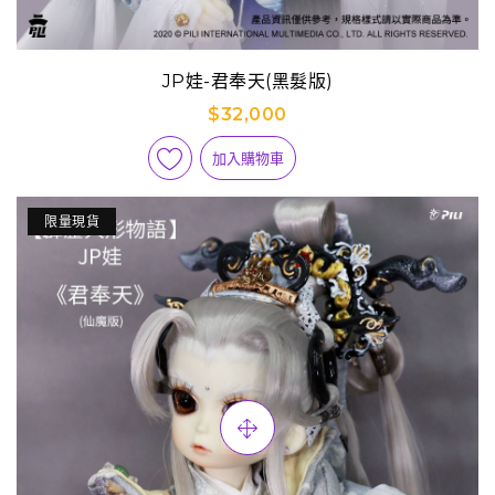
JP娃-君奉天(黑髮版)
$32,000
加入購物車
限量現貨