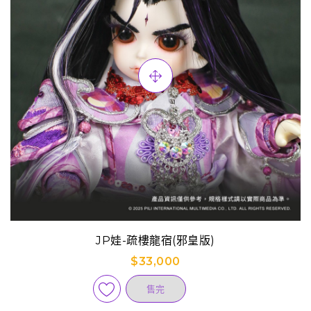
JP娃-疏樓龍宿(邪皇版)
$33,000
售完