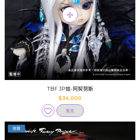
TBF JP娃-阿契努斯
$34,000
售完
預購