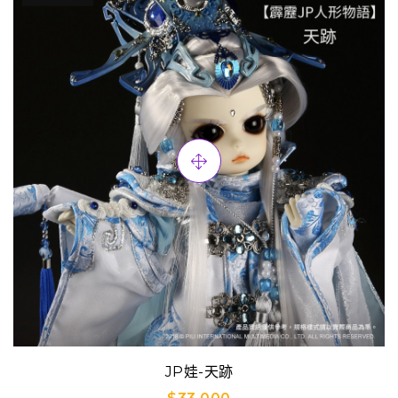
JP娃-天跡