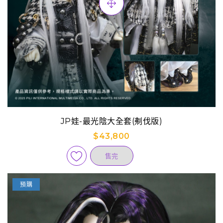
JP娃-最光陰大全套(刜伐版)
$43,800
售完
預購