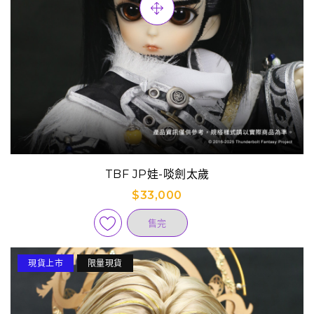
TBF JP娃-啖劍太歲
$33,000
售完
現貨上市
限量現貨