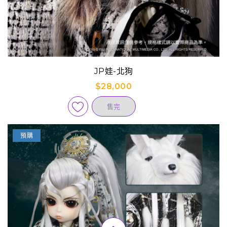
JP娃-北狗
$28,000
售完
預購