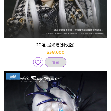
JP娃-最光陰(刜伐版)
$38,000
售完
預購