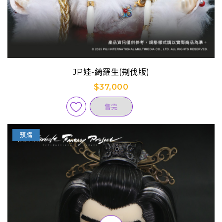
JP娃-綺羅生(刜伐版)
$37,000
售完
預購