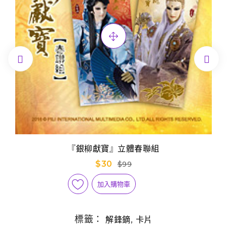


『銀柳獻寶』立體春聯組
$30
$99
加入購物車
標籤：
,
解鋒鏑
卡片