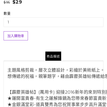
$29
$95
數量
加入購物車
商品描述
主題風格剪裁，層次立體設計，
彩繪於美術紙上。
想傳遞的祝福，親筆題字，
藉由霹靂英雄帖傳遞給
【霹靂英雄帖】(萬用卡) 迎接2016新年的來到特
★
蓮開富貴春-有生之蓮解鋒鏑為您帶來春節富貴新
★
金銀滿堂彩-道真雙秀為您祝賀事業步步高升滿堂