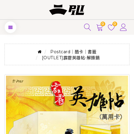
0
0
Postcard｜酷卡｜書籤
[OUTLET]霹靂英雄帖-解鋒鏑