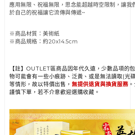
應用無限、祝福無限，思念能超越時空限制，讓我
於自己的祝福讓它流傳與傳遞~
※商品材質：美術紙
※商品規格：約20x14.5cm
【註】OUTLET區商品因年代久遠，少數品項的
物可能會有一些小痕跡、泛黃、或是無法讀取(光碟/
等情形，故以特價出售，
無提供退貨與換貨服務
。
謹慎下單，若不介意歡迎選購收藏。