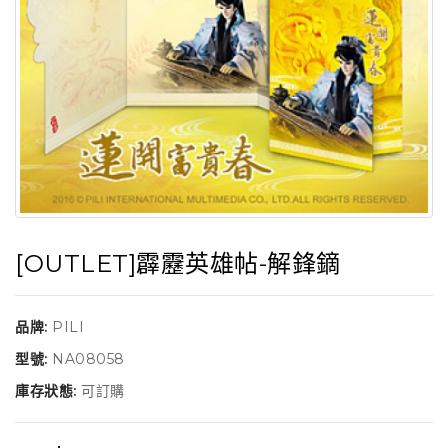
[OUTLET]霹靂英雄帖-解鋒鏑
品牌:
PILI
型號:
NA08058
庫存狀態:
可訂購