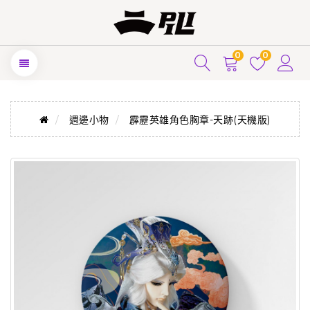
0
0
週邊小物
霹靂英雄角色胸章-天跡(天機版)