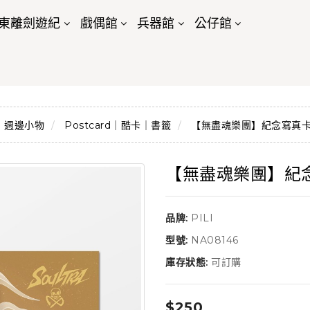
東離劍遊紀
戲偶館
兵器館
公仔館
週邊小物
Postcard｜酷卡｜書籤
【無盡魂樂團】紀念寫真卡
【無盡魂樂團】紀
品牌:
PILI
型號:
NA08146
庫存狀態:
可訂購
$250