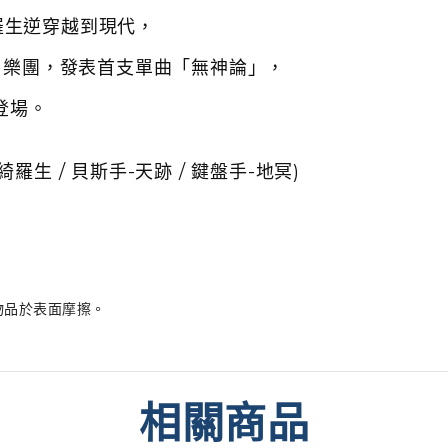
羅生逆穿越到現代，
魂」樂團，發表首支單曲「無神論」，
登場。
綺羅生 / 貝斯手-天跡 / 鍵盤手-地冥)
物品於表面摩擦。
相關商品