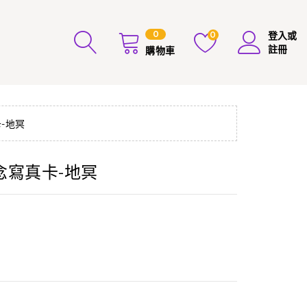
0
0
登入或
註冊
購物車
-地冥
念寫真卡-地冥