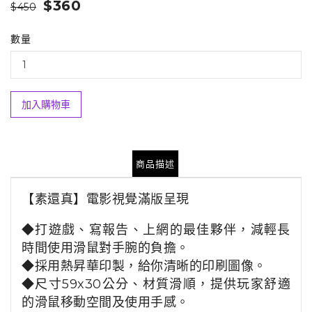
$360
$450
數量
加入購物車
商品描述
【素還真】
電影視覺滿版呈現
◆打遊戲、寫報告、上網的最佳夥伴，減輕長
時間使用滑鼠對手腕的負擔。
◆
採用熱昇華印製，給你清晰的印刷圖像。
◆
尺寸59x30公分、材質滑順，提供玩家舒適
的滑鼠移動空間及使用手感。