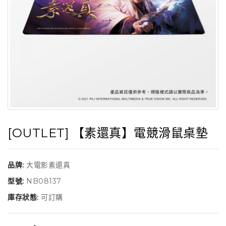
[OUTLET] 【素還真】電競滑鼠桌墊
品牌:
大電影素還真
型號:
NB08137
庫存狀態:
可訂購