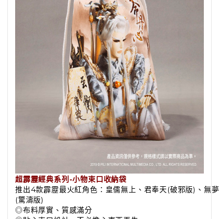
超霹靂經典系列-小物束口收納袋
推出4款霹靂最火紅角色：皇儒無上、君奉天(破邪版)、無
(驚濤版)
◎布料厚實、質感滿分