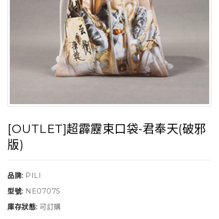
[OUTLET]超霹靂束口袋-君奉天(破邪
版)
品牌:
PILI
型號:
NE07075
庫存狀態:
可訂購