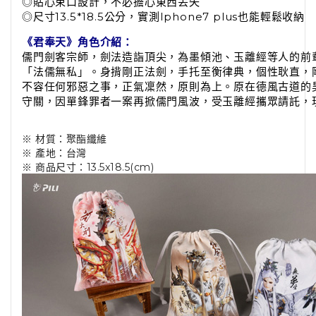
◎貼心束口設計，不必擔心東西丟失
◎尺寸13.5*18.5公分，實測Iphone7 plus也能輕鬆收納
《君奉天》角色介紹：
儒門劍客宗師，劍法造詣頂尖，為墨傾池、玉離經等人的前
「法儒無私」。身揹剛正法劍，手托至衡律典，個性耿直，
不容任何邪惡之事，正氣凜然，原則為上。原在德風古道的
守關，因單鋒罪者一案再掀儒門風波，受玉離經攜眾請託，
※ 材質：聚酯纖維
※ 產地：台灣
※ 商品尺寸：13.5x18.5(cm)