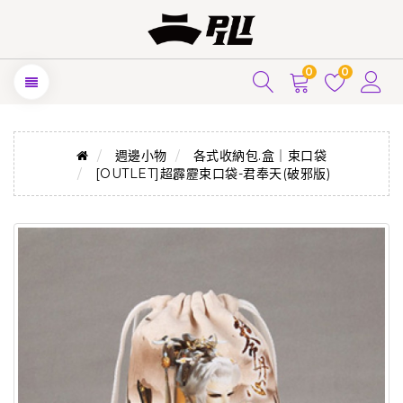
0
0
週邊小物
各式收納包.盒｜束口袋
[OUTLET]超霹靂束口袋-君奉天(破邪版)