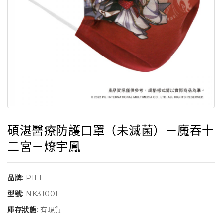
碩湛醫療防護口罩（未滅菌）－魔吞十
二宮－燎宇鳳
品牌:
PILI
型號:
NK31001
庫存狀態:
有現貨