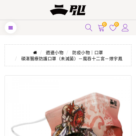
0
0
週邊小物
防疫小物｜口罩
碩湛醫療防護口罩（未滅菌）－魔吞十二宮－燎宇鳳