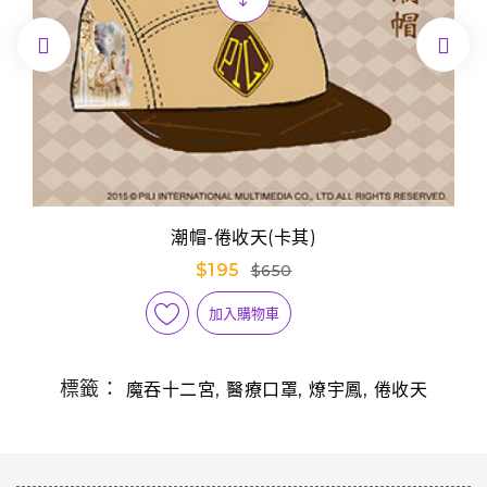


潮帽-倦收天(卡其)
$195
$650
加入購物車
標籤：
,
,
,
魔吞十二宮
醫療口罩
燎宇鳳
倦收天