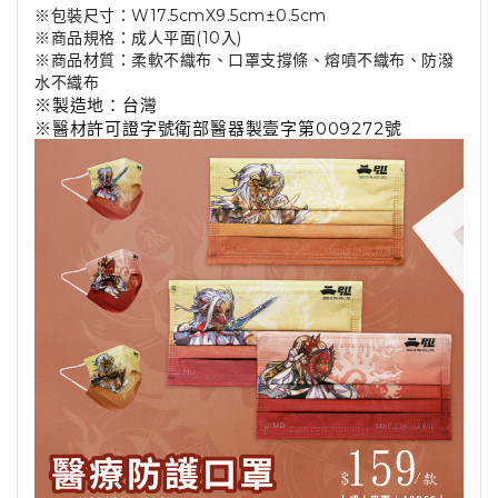
※包裝尺寸：W17.5cmX9.5cm±0.5cm
※商品規格：成人平面(10入)
※商品材質：柔軟不織布、口罩支撐條、熔噴不織布、防潑
水不織布
※製造地：台灣
※醫材許可證字號衛部醫器製壹字第009272號