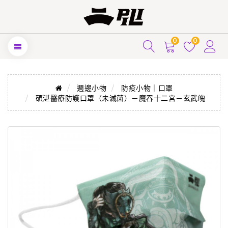
0
0
週邊小物
防疫小物｜口罩
碩湛醫療防護口罩（未滅菌）－魔吞十二宮－玄武魄