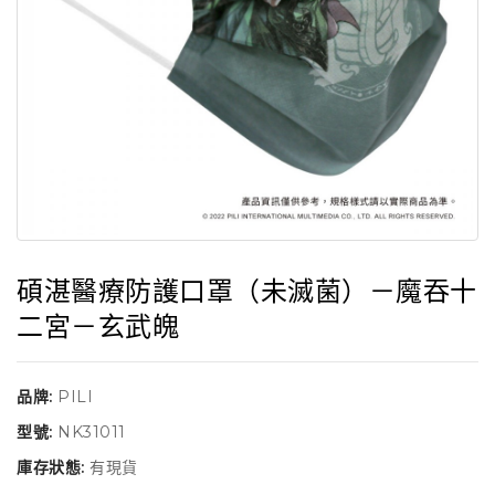
碩湛醫療防護口罩（未滅菌）－魔吞十
二宮－玄武魄
品牌:
PILI
型號:
NK31011
庫存狀態:
有現貨