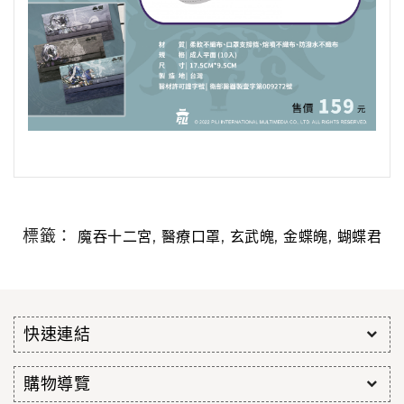
標籤：
,
,
,
,
魔吞十二宮
醫療口罩
玄武魄
金蝶魄
蝴蝶君
快速連結
購物導覽