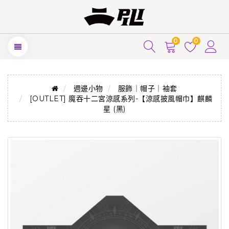
0
0
週邊小物
服飾｜帽子｜袖套
[OUTLET] 魔吞十二宮涼感系列-【涼感披風帽巾】麒麟
星 (黑)