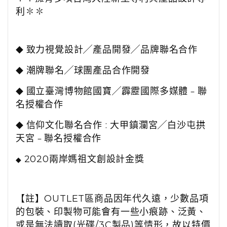
利
✽✽
致力視覺設計
╱
產品開發
╱
品牌聯名合作
◆
潮牌聯名
╱
球團產品合作開發
◆
國立臺灣博物館國寶
╱
霹靂國際多媒體﹣聯
◆
名授權合作
信仰文化聯名合作
:
大甲鎮瀾宮
╱
白沙屯拱
◆
天宮﹣聯名授權合作
2020
兩岸媽祖文創設計金獎
◆
【註】OUTLET區商品因年代久遠，少數品項
的包裝、印製物可能會有一些小痕跡、泛黃、
或是無法讀取(光碟/3C製品)等情形，故以特價