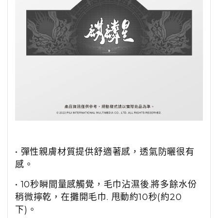
• 彈性親膚材質提供舒適著感，透氣防曬很有
感。
• 10秒瞬間量感觸覺，毛巾沾濕後.將多餘水份
稍微擰乾，在攤開毛巾. 甩動約10秒(約20
下)。