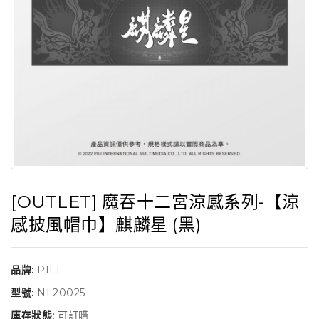
[OUTLET] 魔吞十二宮涼感系列-【涼
感披風帽巾】麒麟星 (黑)
品牌:
PILI
型號:
NL20025
庫存狀態:
可訂購