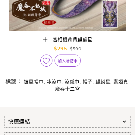
十二宮相機背帶麒麟星
$295
$590
加入購物車
標籤：
,
,
,
,
,
,
披風帽巾
冰涼巾
涼感巾
帽子
麒麟星
素還真
魔吞十二宮
快速連結