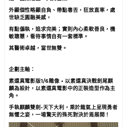
外顯個性略顯自負、帶點毒舌，狂放直率，處
世缺乏圓融美感，
有點偏執，追求完美；實則內心柔軟善良，機
敏聰慧，看待事情自有一套標準。
其醫術卓越，當世無雙。
企劃主軸：
素還真電影版1/6雕像 • 以素還真決戰劍尾麒
麟為設計，以素還真電影中的正裝造型作為主
角。
手執麒麟雙劍-天下大利，乘於龍氣上呈現勇者
無懼之姿，一場驚天的殊死對決於焉展開！