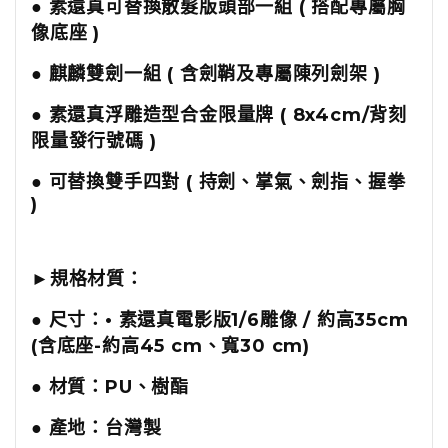
● 素還真可替換散髮版頭部一組 ( 搭配專屬胸
像底座 )
● 麒麟雙劍一組 ( 含劍鞘及專屬陳列劍架 )
● 素還真浮雕造型合金限量牌 ( 8x4cm/背刻
限量發行號碼 )
● 可替換雙手四對 ( 持劍、掌氣、劍指、握拳
)
►規格材質：
● 尺寸：• 素還真電影版1/6雕像 / 約高35cm
(含底座-約高45 cm、寬30 cm)
● 材質：PU、樹酯
● 產地：台灣製