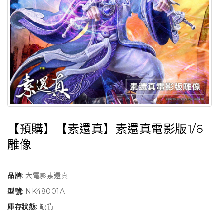
【預購】【素還真】素還真電影版1/6
雕像
品牌:
大電影素還真
型號:
NK48001A
庫存狀態:
缺貨