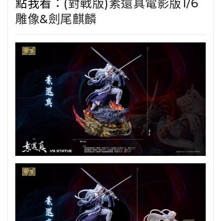
點我看：
(對戰版)素還真電影版1/6
雕像&劍尾麒麟