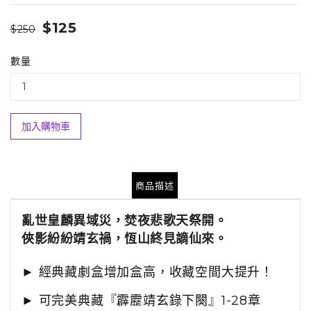
$125
$250
數量
加入購物車
商品描述
亂世皇麟異域災，焚夜悲歌天祭開。
俠影紛紛靖玄禍，恆山終見謫仙來。
►
經典
藏劇盒增加盒高，收藏空間大提升！
►
可
完美典藏『霹靂靖玄錄下闋』1-28章