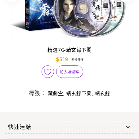
精選76-靖玄錄下闋
$319
$399
加入購物車
標籤：
,
,
藏劇盒
靖玄錄下闋
靖玄錄
快速連結