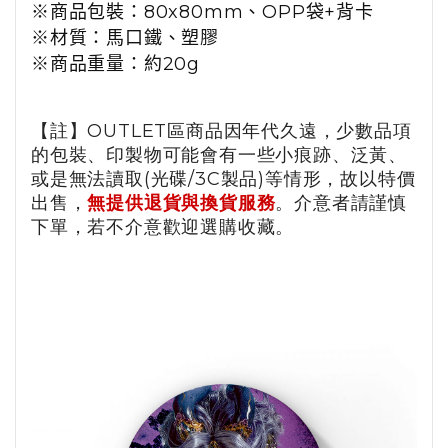
※商品包裝：
80
x80mm、
OPP
袋
+
背卡
※材質：
馬口鐵、塑膠
※商品重量：約
20g
【註】OUTLET區商品因年代久遠，少數品項
的包裝、印製物可能會有一些小痕跡、泛黃、
或是無法讀取(光碟/3C製品)等情形，故以特價
出售，
無提供退貨與換貨服務
。介意者請謹慎
下單，若不介意歡迎選購收藏。