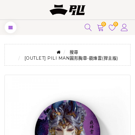
0
0
搜尋
[OUTLET] PILI MAN圓形胸章-藐烽雲(猂主版)