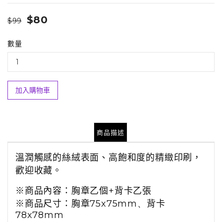
$80
$99
數量
加入購物車
商品描述
溫潤觸感的絲絨表面、高飽和度的精緻印刷，
歡迎收藏。
※
商品
內容：
胸章乙個
+
背卡乙張
※商品尺寸：胸章
75x75mm
、
背卡
78x78mm