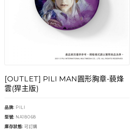
[OUTLET] PILI MAN圓形胸章-藐烽
雲(猂主版)
品牌:
PILI
型號:
NA18068
庫存狀態:
可訂購