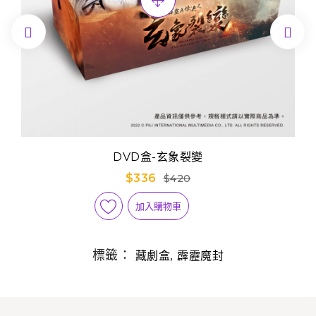


DVD盒-玄象裂變
$336
$420
加入購物車
標籤：
,
藏劇盒
霹靂魔封