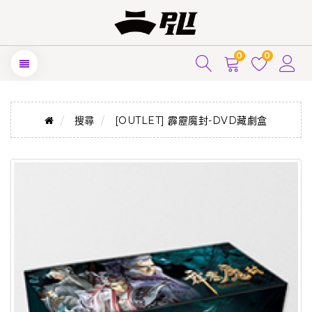
0
0
搜尋
[OUTLET] 霹靂魔封-DVD藏劇盒