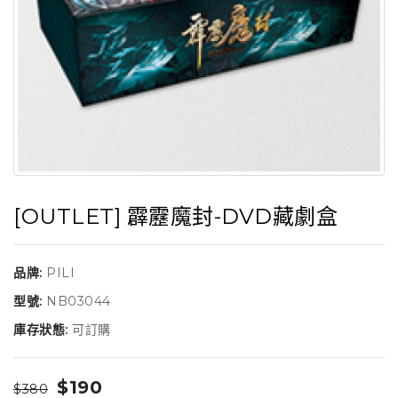
[OUTLET] 霹靂魔封-DVD藏劇盒
品牌:
PILI
型號:
NB03044
庫存狀態:
可訂購
$190
$380