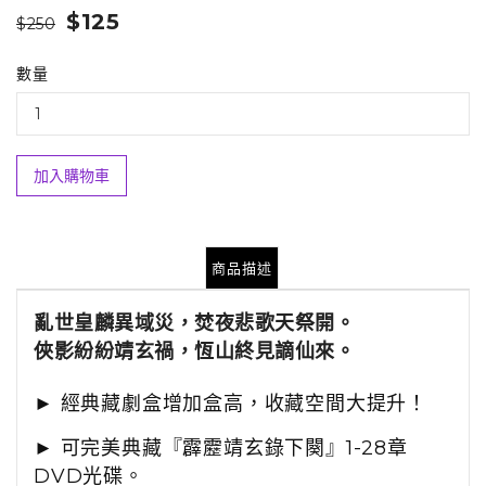
$125
$250
數量
加入購物車
商品描述
亂世皇麟異域災，焚夜悲歌天祭開。
俠影紛紛靖玄禍，恆山終見謫仙來。
►
經典
藏劇盒增加盒高，收藏空間大提升！
►
可
完美典藏『霹靂靖玄錄下闋』1-28章
DVD光碟。