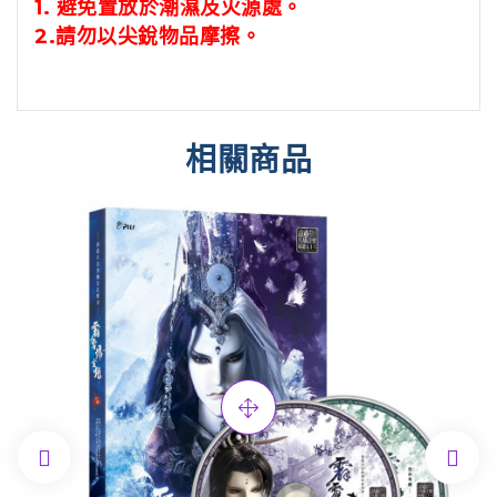
1.
避免置放於潮濕及火源處。
2.
請勿以尖銳物品摩擦。
相關商品

