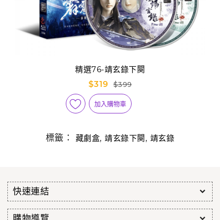
精選76-靖玄錄下闋
$319
$399
加入購物車
標籤：
,
,
藏劇盒
靖玄錄下闋
靖玄錄
快速連結
購物導覽