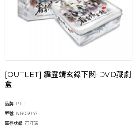
[OUTLET] 霹靂靖玄錄下闋-DVD藏劇
盒
品牌:
PILI
型號:
NB03047
庫存狀態:
可訂購