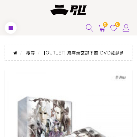
0
0
搜尋
[OUTLET] 霹靂靖玄錄下闋-DVD藏劇盒