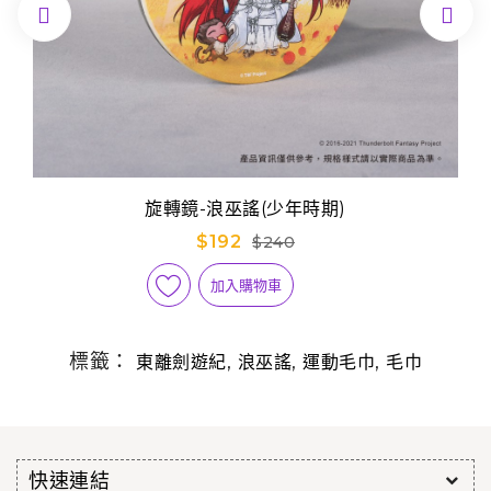


旋轉鏡-浪巫謠(少年時期)
$192
$240
加入購物車
標籤：
,
,
,
東離劍遊紀
浪巫謠
運動毛巾
毛巾
快速連結