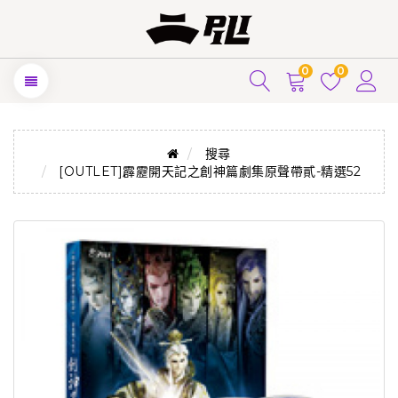
0
0
搜尋
[OUTLET]霹靂開天記之創神篇劇集原聲帶貳-精選52