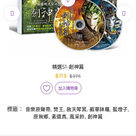


精選51-創神篇
$113
$375
加入購物車
標籤：
,
,
,
,
,
音樂原聲帶
燹王
赦天琴箕
赮畢鉢羅
藍燈子
,
,
,
原無鄉
素還真
­風采鈴
創神篇