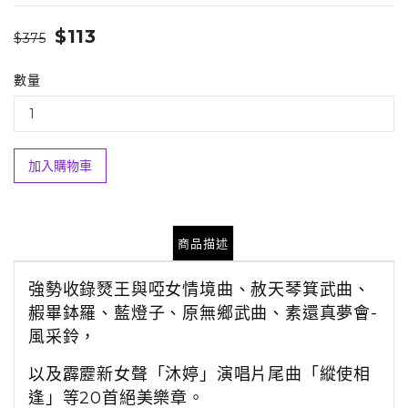
$113
$375
數量
加入購物車
商品描述
強勢收錄燹王與啞女情境曲、赦天琴箕武曲、
赮畢鉢羅、藍燈子、原無鄉武曲、素還真夢會­
風采鈴，
以及霹靂新女聲「沐婷」演唱片尾曲「縱使相
逢」等20首絕美樂章。