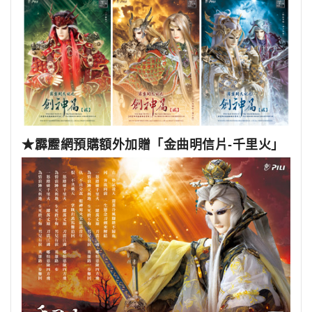
★霹靂網預購額外加贈「金曲明信片-千里火」