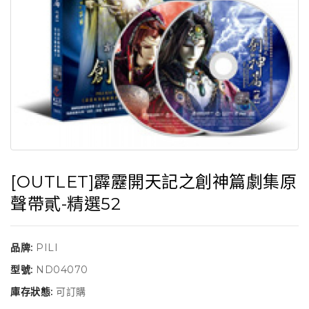
[OUTLET]霹靂開天記之創神篇劇集原
聲帶貳-精選52
品牌:
PILI
型號:
ND04070
庫存狀態:
可訂購