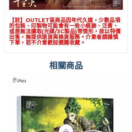
【註】
OUTLET
區商品因年代久遠，少數品項
的包裝、印製物可能會有一些小痕跡、泛黃、
或是無法讀取
(
光碟
/3C
製品
)
等情形，故以特價
出售，無提供退貨與換貨服務。介意者請謹慎
下單，若不介意歡迎選購收藏。
相關商品