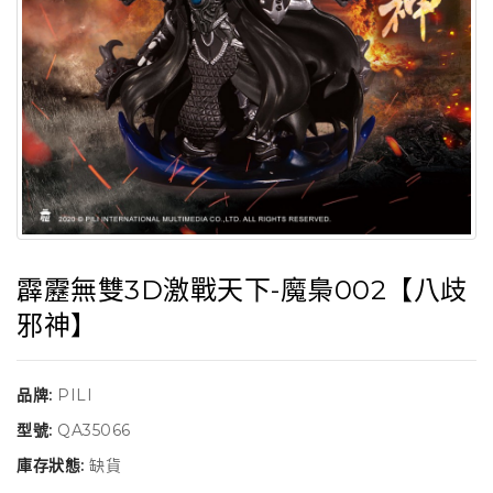
霹靂無雙3D激戰天下-魔梟002【八歧
邪神】
品牌:
PILI
型號:
QA35066
庫存狀態:
缺貨