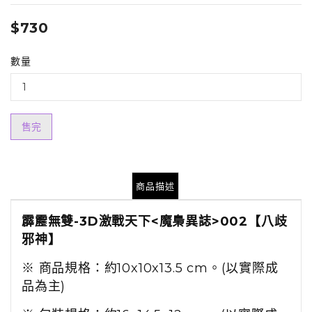
$730
數量
售完
商品描述
霹靂無雙-3D激戰天下<魔梟異誌>002【八歧
邪神】
※ 商品規格：約10x10x13.5 cm。(以實際成
品為主)