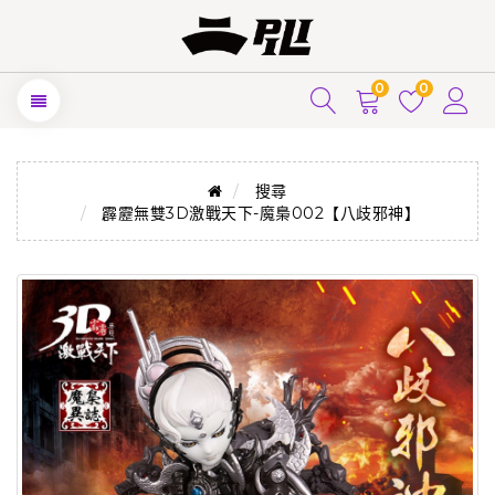
0
0
搜尋
霹靂無雙3D激戰天下-魔梟002【八歧邪神】