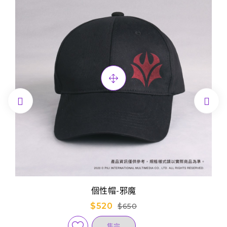


個性帽-邪魔
$520
$650
售完