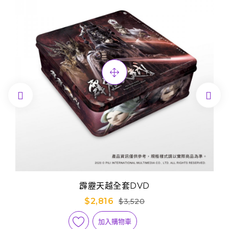


霹靂天越全套DVD
$2,816
$3,520
加入購物車