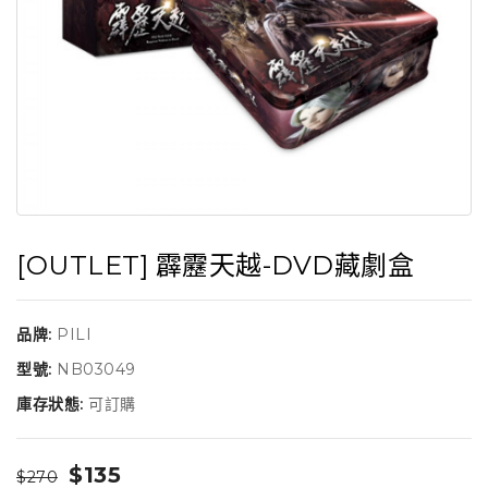
[OUTLET] 霹靂天越-DVD藏劇盒
品牌:
PILI
型號:
NB03049
庫存狀態:
可訂購
$135
$270