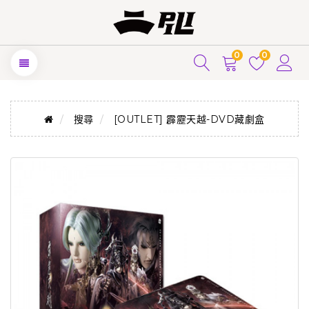
0
0
搜尋
[OUTLET] 霹靂天越-DVD藏劇盒