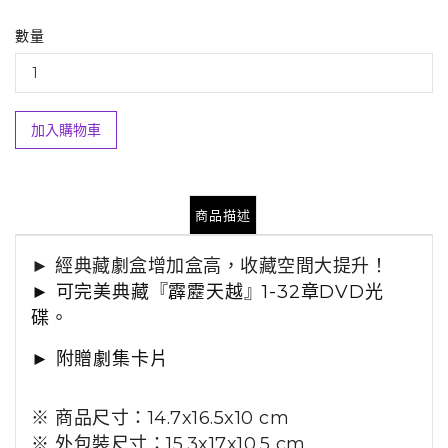
數量
加入購物車
商品描述
►
經典
藏劇盒增加盒高，收藏空間大提升！
►
可
完美典藏
『霹靂天越』1-32章DVD光
碟
。
►
附贈劇集卡片
※ 商品尺寸：14.7x16.5x10 cm
※ 外包裝尺寸：15.3x17x10.5 cm