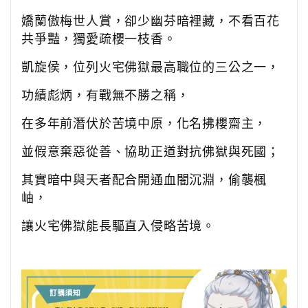
嬌蘭傲梅世人賞，卻少幽芬暗裡藏，不看百花
共爭豔，獨愛疏櫻一枝香。
凱旋侯，位列火宅佛獄最高職位的三公之一，
功績彪炳，有戰無不勝之稱，
在多年前潛伏於苦境中原，化名拂櫻齋主，
並假意棄惡從善、協助正道對抗佛獄與死國；
其實暗中與天者配合開通血闇沉淵，偷襲楓
岫，
讓火宅佛獄能長驅直入侵略苦境。