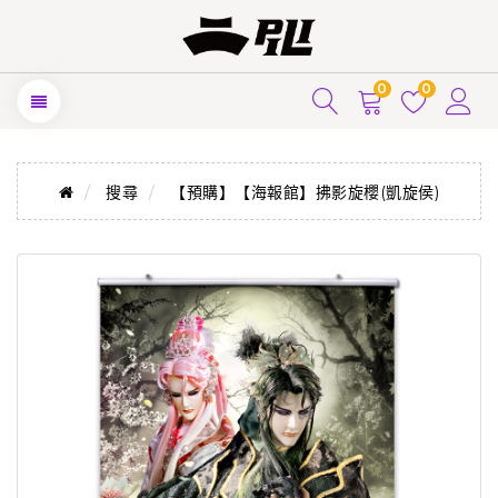
0
0
搜尋
【預購】【海報館】拂影旋櫻(凱旋侯)