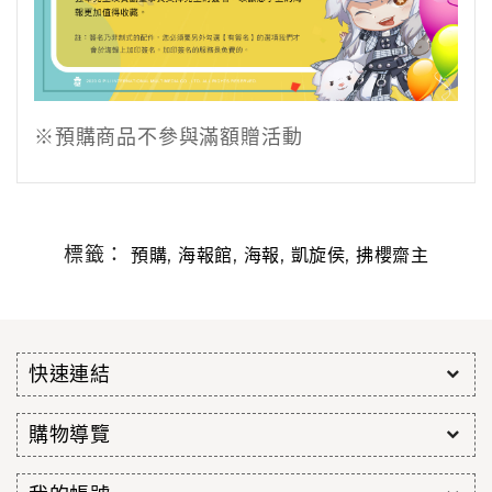
※預購商品不參與滿額贈活動
標籤：
,
,
,
,
預購
海報館
海報
凱旋侯
拂櫻齋主
快速連結
購物導覽