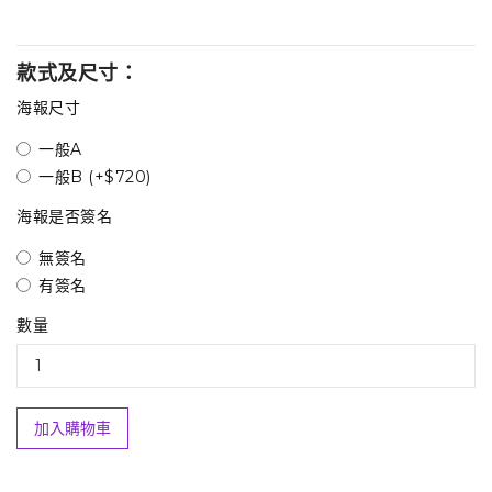
款式及尺寸：
海報尺寸
一般A
一般B (+$720)
海報是否簽名
無簽名
有簽名
數量
加入購物車