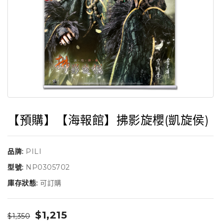
【預購】【海報館】拂影旋櫻(凱旋侯)
品牌:
PILI
型號:
NP0305702
庫存狀態:
可訂購
$1,215
$1,350