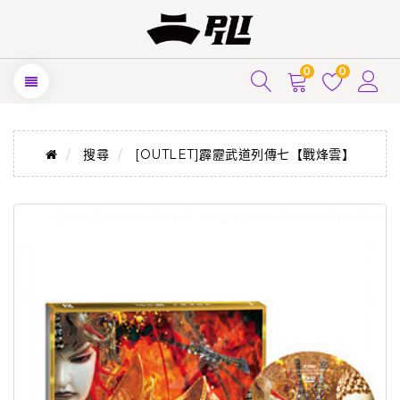
0
0
搜尋
[OUTLET]霹靂武道列傳七【戰烽雲】