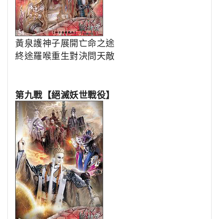
黃泉護神子展開亡命之途
終途羅喉重生對決問天敵
第九戰【絕滅妖世戰役】