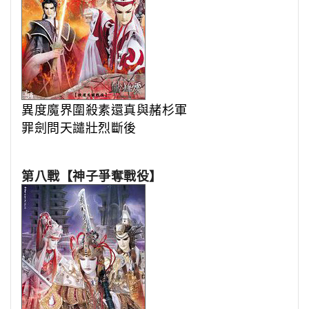
異度魔界圍殺素還真與赭杉軍
罪劍問天譴壯烈斷後
第八戰【神子爭奪戰役】