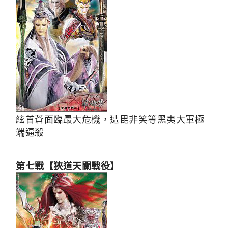
絃首蒼面臨最大危機，遭毘非笑
等黑夷大軍極
端逼殺
第七戰【狹道天關戰役】