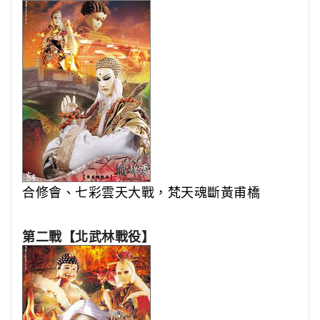
合修會、七彩雲天大戰，梵天魂斷黃甫橋
第二戰【北武林戰役】