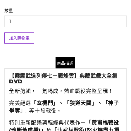
數量
加入購物車
商品描述
【霹靂武道列傳七－戰烽雲】典藏武戲大全集
DVD
全新剪輯，一氣喝成，熱血戰役完整呈現！
完美絕選
「玄機門」、「狹道天關」、「神子
爭奪」
…等十段戰役。
特別重新配樂剪輯經典代表作－
「黃甫橋戰役
(魂斷黃甫橋)」
及
「北武林戰役(怒火燒盡九重