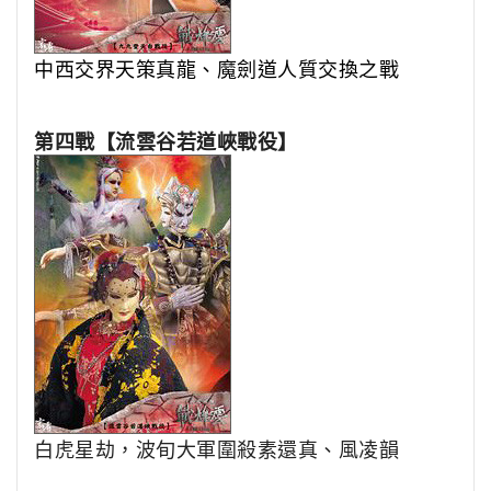
中西交界天策真龍、魔劍道人質交換之戰
第四戰【流雲谷若道峽戰役】
白虎星劫，波旬大軍圍殺素還真、風凌韻