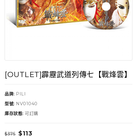
[OUTLET]霹靂武道列傳七【戰烽雲】
品牌:
PILI
型號:
NV01040
庫存狀態:
可訂購
$113
$375