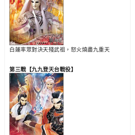
白蓮率眾對決天殘武祖，怒火燒盡九重天
第三戰【九九登天台戰役】