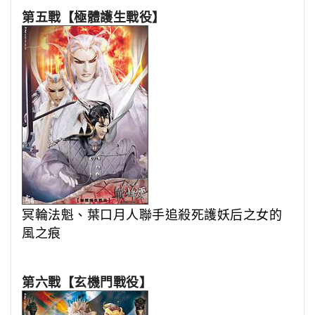
第五戰【極體護生戰役】
冥輪法魁、葉口月人聯手追殺
死護妖后之女的
風之痕
第六戰【玄機門戰役】