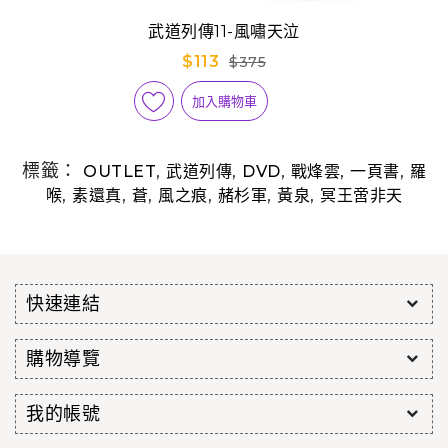
武道列傳11-風嘯天泣
$113
$375
加入購物車
標籤：
,
,
,
,
,
OUTLET
武道列傳
DVD
戰烽雲
一頁書
羅
,
,
,
,
,
,
喉
素還真
蒼
風之痕
赭杉軍
黃泉
冥王啻非天
快速連結
購物導覽
我的帳號