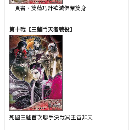
一頁書、雙蓮巧計欲滅佛業雙身
第十戰【三魖鬥天者戰役】
死國三魖首次聯手決戰冥王啻非天