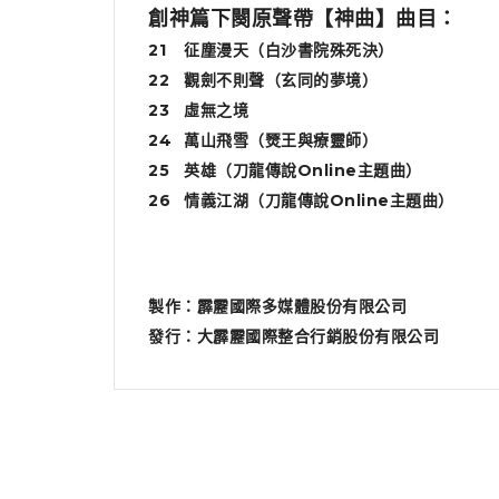
創神篇下闋原聲帶【神曲】曲目：
21
征塵漫天（白沙書院殊死決）
22
觀劍不則聲（玄同的夢境）
23
虛無之境
24
萬山飛雪（燹王與療靈師）
25
英雄（刀龍傳說Online主題曲）
26
情義江湖（刀龍傳說Online主題曲）
製作：
霹靂國際多媒體
股份有限公司
發行：
大霹靂國際整合行銷
股份有限公司