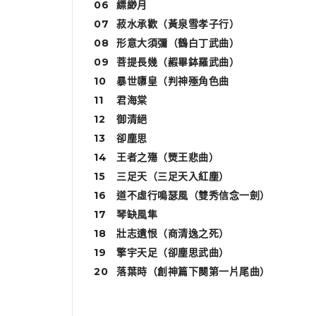
06
縹緲月
07
菽水承歡（黃泉雪孝子行）
08
形意大須彌（鶴白丁武曲）
09
菩提長幾（赮畢鉢羅武曲）
10
暴世隳皇（判神殛角色曲
11
君海棠
12
御清絕
13
卻塵思
14
王者之殤（燹王悲曲）
15
三足天（三足天入紅塵）
16
道不虛行鳴瑟風（雙秀信念一劍）
17
琴缺風隼
18
壯志遺恨（商清逸之死）
19
擎宇天足（卻塵思武曲）
20
落葉時（創神篇下闋第一片尾曲）