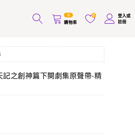
0
0
登入或
註冊
購物車
3
靂開天記之創神篇下闋劇集原聲帶-精