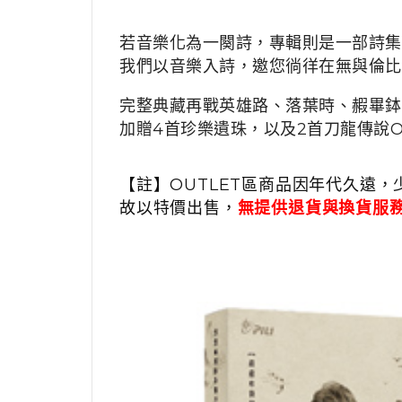
若音樂化為一闋詩，專輯則是一部詩集
我們以音樂入詩，邀您徜徉在無與倫比
完整典藏再戰英雄路、落葉時、赮畢鉢
加贈4首珍樂遺珠，以及2首刀龍傳說O
【註】OUTLET區商品因年代久遠，
故以特價出售，
無提供退貨與換貨服