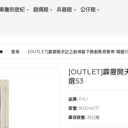
東離劍遊紀
戲偶館
兵器館
公仔館
搜尋
[OUTLET]霹靂開天記之創神篇下闋劇集原聲帶-精選5
[OUTLET]霹
選53
品牌:
PILI
型號:
ND04071
庫存狀態:
可訂購