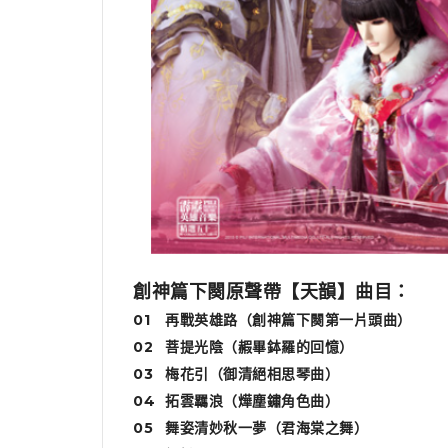
創神篇下闋原聲帶【天韻】曲目：
01
再戰英雄路（創神篇下闋第一片頭曲）
02
菩提光陰（赮畢鉢羅的回憶）
03
梅花引（御清絕相思琴曲）
04
拓雲羈浪（燁塵鏽角色曲）
05
舞姿清妙秋一夢（君海棠之舞）