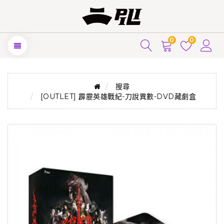
0
0
搜尋
[OUTLET] 霹靂英雄戰紀-刀說異數-DVD藏劇盒