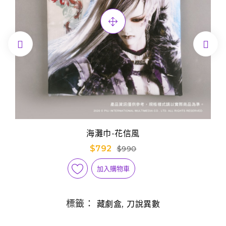


海灘巾-花信風
$792
$990
加入購物車
標籤：
,
藏劇盒
刀說異數