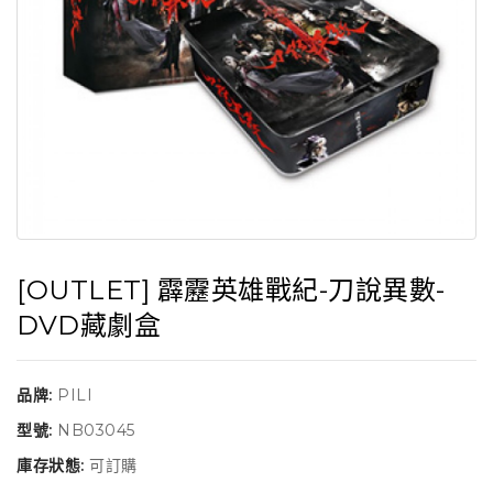
[OUTLET] 霹靂英雄戰紀-刀說異數-
DVD藏劇盒
品牌:
PILI
型號:
NB03045
庫存狀態:
可訂購