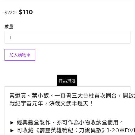
$110
$220
數量
加入購物車
商品描述
素還真、葉小釵、一頁書三大台柱首次同台，開啟
戰紀宇宙元年，決戰文武半邊天！
►
經典鐵盒製作、
亦可作為小物收納盒使用。
►
可收藏《霹靂英雄戰紀：刀說異數》1-20章DV