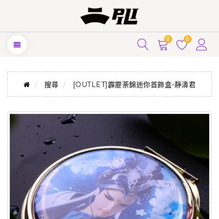
0
0
搜尋
[OUTLET]霹靂荼錦迷你首飾盒-靜濤君