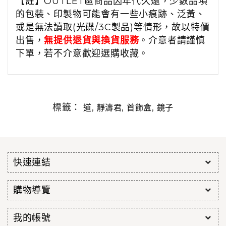
【註】OUTLET區商品因年代久遠，少數品項
的包裝、印製物可能會有一些小痕跡、泛黃、
或是無法讀取(光碟/3C製品)等情形，故以特價
出售，
無提供退貨與換貨服務
。介意者請謹慎
下單，若不介意歡迎選購收藏。
標籤：
,
,
,
道
靜濤君
首飾盒
鏡子
快速連結
購物導覽
我的帳號