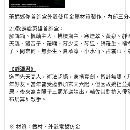
荼錦迷你首飾盒外殼使用金屬材質製作，內部三分
20款霹靂英雄首飾盒：
解鋒鏑、楓岫主人、拂櫻齋主、寒煙翠、黃泉、靜
天驕、鷇音子、羅喉、慕少艾、琴狐、綺羅生、禳
子、問奈何、無夢生、夏承凜、小水仙、占雲巾、
《靜濤君》
道門先天高人，術法超絕，身揹寶劍，智計無雙，
年好友。當年曾受邀參加玄天六陽，但因故婉拒並
居，後來為青陽子三顧茅廬請出，輔佐其對抗入侵
布局算計敵手。
※ 材質：鐵材、外殼電鍍仿金