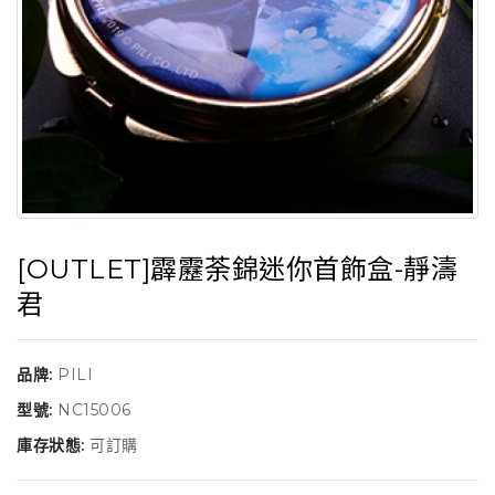
[OUTLET]霹靂荼錦迷你首飾盒-靜濤
君
品牌:
PILI
型號:
NC15006
庫存狀態:
可訂購