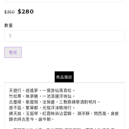
$280
$350
數量
售完
商品描述
天遊行，逍遙夢，一覺游仙落青松。
竹松寒，無夢勝，一池清蓮浮俠仙。
古塵掃，紫龍現，法無邊，三教鼎峰舉酒對明月。
道不孤，繁華都，光陰浮沫曉琦行。
拂天扇，玉狐琴，紅霞映染沾雲錦。 淵渟靜，問西風，身披
錦衣辨古思今，論今朝。