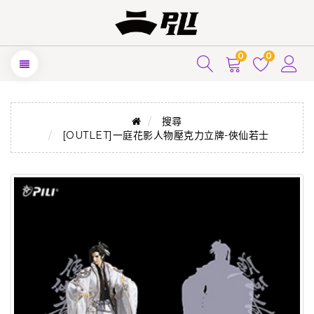
0
0
搜尋
[OUTLET]一庭花影人物壓克力立牌-俠仙若士