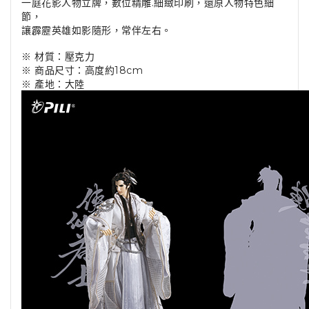
一庭花影人物立牌，數位精雕.細緻印刷，還原人物特色細
節，
讓霹靂英雄如影隨形，常伴左右。
※ 材質：壓克力
※ 商品尺寸：高度約18cm
※ 產地：大陸