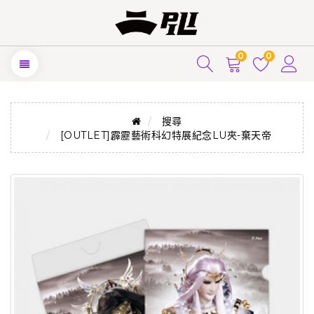
0
0
搜尋
[OUTLET]霹靂藝術科幻特展紀念LU夾-棄天帝