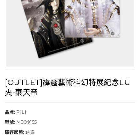
[OUTLET]霹靂藝術科幻特展紀念LU
夾-棄天帝
品牌:
PILI
型號:
NB09155
庫存狀態:
缺貨